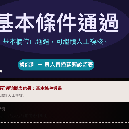
表
播延遲診斷表結果：基本條件通過
可繼續人工複核。
評價
去，其他人也能用同條件重測。