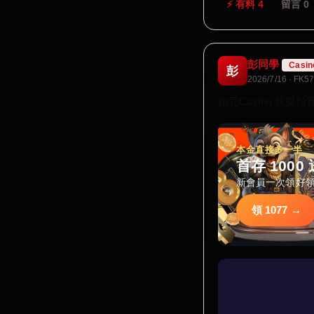
⚡ 有料 4
留言 0
彭同學
Cas
彭
2026/7/16 · FK5
跑完Casino 
本金直接多一半
首存 1000 
新會員一次領好
領 1077 →