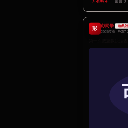
⚡ 有料 4
留言 3
彭同學
遊戲
彭
2026/7/6 · FK57
第一次把遊戲說法查