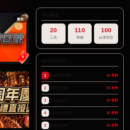
平台數據
贊助
20
110
100
工具
專欄
結果類型
熱門結果排行
1
建議再次核對
30 有料
2
需要補資料
30 有料
3
需要補資料
30 有料
4
基本條件通過
30 有料
5
需要補資料
30 有料