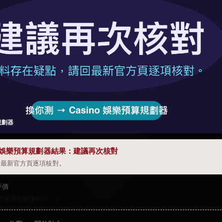
算規劃器
no 娛樂預算規劃器結果：建議再次核對
回最新官方頁逐項核對。
評價
收進書籤慢慢研究。