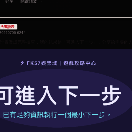
分享
開啟貼文 →
說法查證表
-20260706-6244
證表做成完整檢查，我的結果是「可進入下一步」，分享給需要的