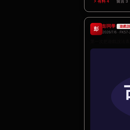
⚡ 有料 4
留言 3
彭同學
遊戲
彭
2026/7/6 · FK57
第一次把遊戲說法查