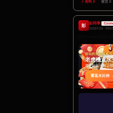
⚡ 有料 4
留言 0
彭同學
Cas
彭
2026/7/16 · FK5
跑完Casino 
你玩的那台返多少
老虎機返水
電子館返水無上
看返水比例 