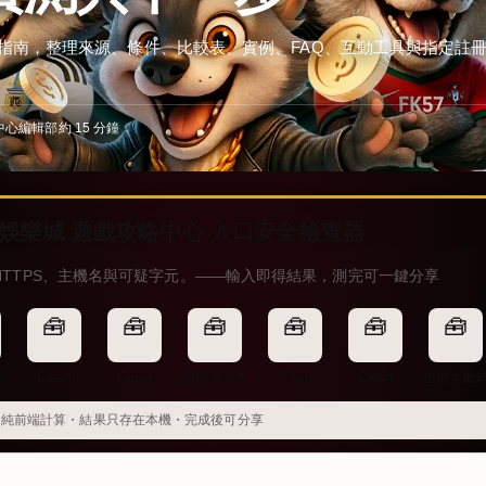
指南，整理來源、條件、比較表、實例、FAQ、互動工具與指定註
略中心編輯部
約 15 分鐘
57娛樂城 遊戲攻略中心 入口安全檢查器
口的 HTTPS、主機名與可疑字元。——輸入即得結果，測完可一鍵分享
🧰
🧰
🧰
🧰
🧰
🧰
Casin
Casin
遊戲說法查
Casin
Casin
遊戲大廳
・純前端計算・結果只存在本機・完成後可分享