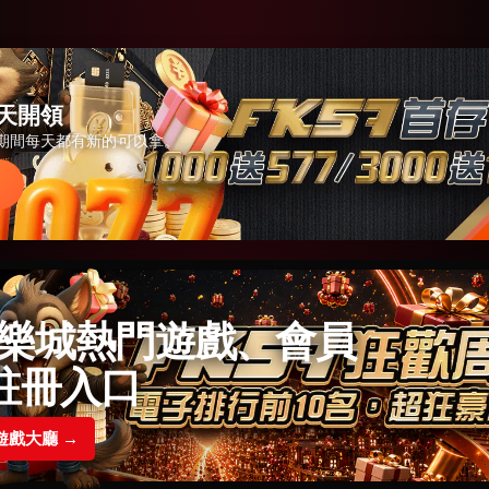
天開領
期間每天都有新的可以拿。
7娛樂城熱門遊戲、會員
註冊入口
遊戲大廳 →