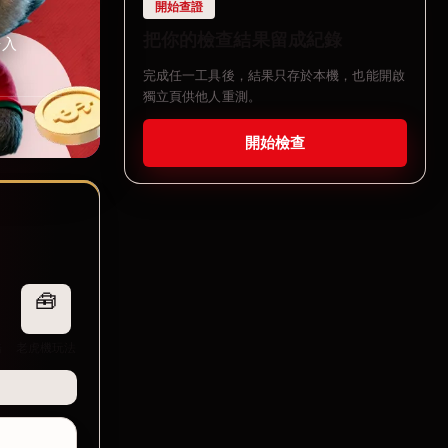
開始查證
把你的檢查結果留成紀錄
冊入
完成任一工具後，結果只存於本機，也能開啟
獨立頁供他人重測。
開始檢查
🧰
🧰
🧰
🔁
🧰
📡
錯
老虎機玩法
真人直播延
真人百家樂
Casin
Casin
真人桌流程