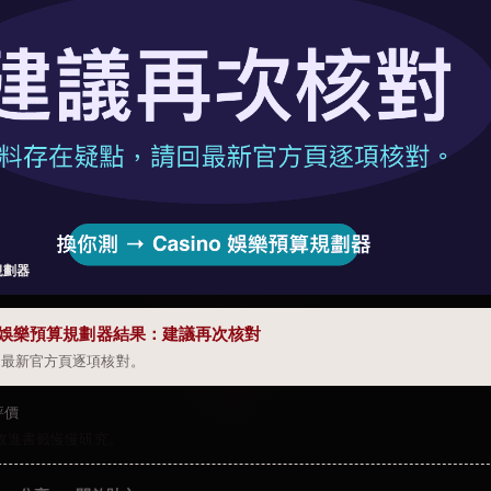
算規劃器
no 娛樂預算規劃器結果：建議再次核對
回最新官方頁逐項核對。
評價
收進書籤慢慢研究。