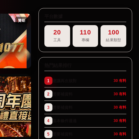
平台數據
贊助
20
110
100
工具
專欄
結果類型
熱門結果排行
1
建議再次核對
30 有料
2
需要補資料
30 有料
3
需要補資料
30 有料
4
基本條件通過
30 有料
5
需要補資料
30 有料