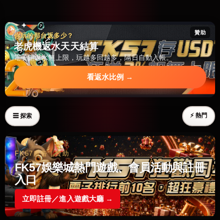
贊助
你玩的那台返多少？
老虎機返水天天結算
電子館返水無上限，玩越多回越多，隔日自動入帳。
看返水比例 →
⚡ 熱門
☰ 探索
FK57廣告｜贊助
FK57娛樂城熱門遊戲、會員活動與註冊
入口
立即註冊／進入遊戲大廳 →