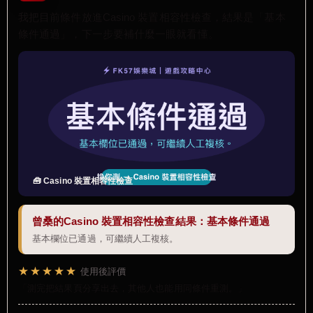
我把目前條件放進Casino 裝置相容性檢查，結果是「基本
條件通過」，下一步要補什麼一眼就看懂。
🧰 Casino 裝置相容性檢查
曾桑的Casino 裝置相容性檢查結果：基本條件通過
基本欄位已通過，可繼續人工複核。
★★★★★
使用後評價
測完把結果頁分享出去，其他人也能用同條件重測。