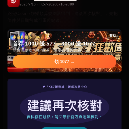
彭
2026/7/16 · FK57-20260716-9889
跑完Casino 娛樂預算規劃器得到「建議再次核對」，先把
條件與日期留成可重現紀錄。
贊助
本金直接多一半
首存 1000 送 577，3000 送 1077
新會員一次領好領滿，額度有限領完為止。
領 1077 →