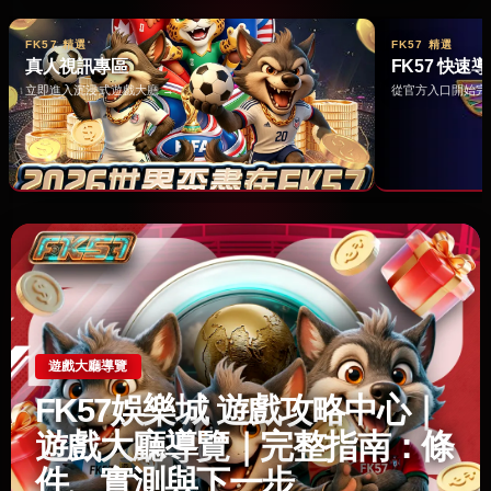
FK57 精選
FK57 精選
真人視訊專區
FK57 快速
立即進入沉浸式遊戲大廳 →
從官方入口開始完
遊戲大廳導覽
FK57娛樂城 遊戲攻略中心｜
遊戲大廳導覽｜完整指南：條
件、實測與下一步