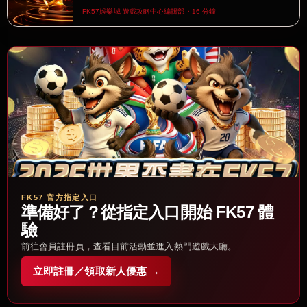
FK57娛樂城 遊戲攻略中心編輯部・16 分鐘
FK57 官方指定入口
準備好了？從指定入口開始 FK57 體
驗
前往會員註冊頁，查看目前活動並進入熱門遊戲大廳。
立即註冊／領取新人優惠 →