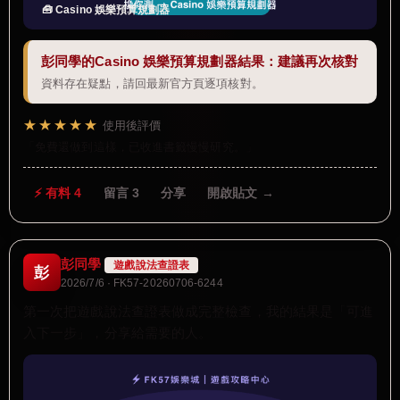
🧰 Casino 娛樂預算規劃器
彭同學的Casino 娛樂預算規劃器結果：建議再次核對
資料存在疑點，請回最新官方頁逐項核對。
★★★★★
使用後評價
免費還做到這樣，已收進書籤慢慢研究。
⚡ 有料 4
留言 3
分享
開啟貼文 →
彭同學
遊戲說法查證表
彭
2026/7/6 · FK57-20260706-6244
第一次把遊戲說法查證表做成完整檢查，我的結果是「可進
入下一步」，分享給需要的人。