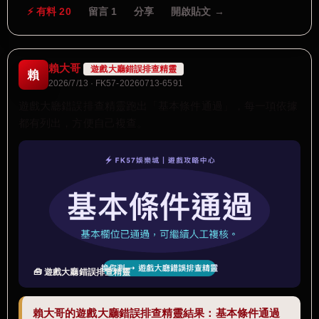
⚡ 有料 20
留言 1
分享
開啟貼文 →
賴大哥
遊戲大廳錯誤排查精靈
賴
2026/7/13 · FK57-20260713-6591
遊戲大廳錯誤排查精靈跑出「基本條件通過」，每一項依據
都有列出，方便自己複查。
🧰 遊戲大廳錯誤排查精靈
賴大哥的遊戲大廳錯誤排查精靈結果：基本條件通過