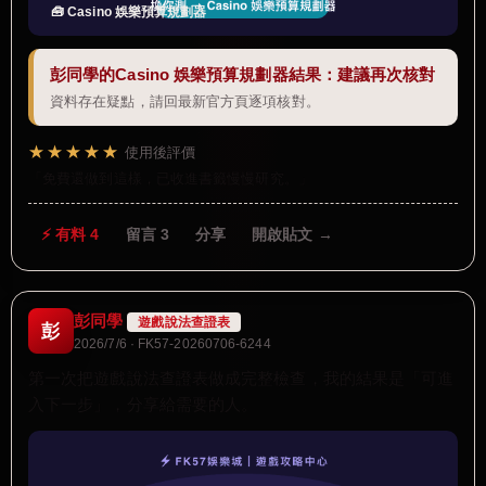
🧰 Casino 娛樂預算規劃器
彭同學的Casino 娛樂預算規劃器結果：建議再次核對
資料存在疑點，請回最新官方頁逐項核對。
★★★★★
使用後評價
免費還做到這樣，已收進書籤慢慢研究。
⚡ 有料 4
留言 3
分享
開啟貼文 →
彭同學
遊戲說法查證表
彭
2026/7/6 · FK57-20260706-6244
第一次把遊戲說法查證表做成完整檢查，我的結果是「可進
入下一步」，分享給需要的人。