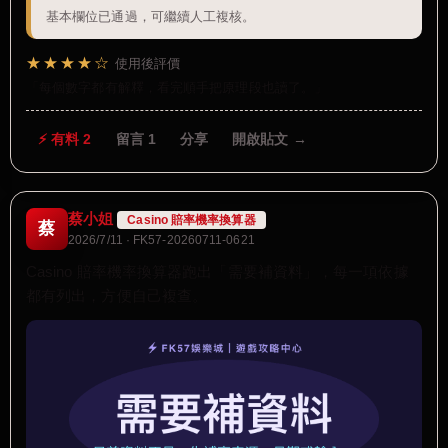
基本欄位已通過，可繼續人工複核。
★★★★☆
使用後評價
每個數字都有解釋，看完順手把原理段也讀了。
⚡ 有料 2
留言 1
分享
開啟貼文 →
蔡小姐
Casino 賠率機率換算器
蔡
2026/7/11 · FK57-20260711-0621
Casino 賠率機率換算器跑出「需要補資料」，每一項依據
都有列出，方便自己複查。