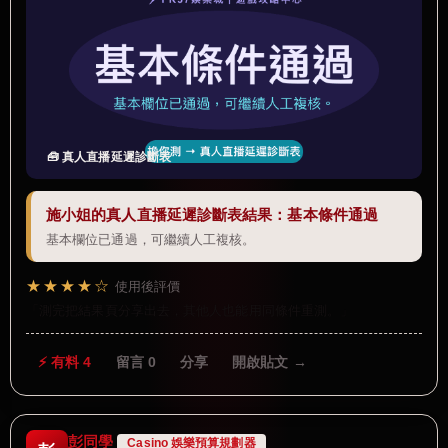
🧰 真人直播延遲診斷表
施小姐的真人直播延遲診斷表結果：基本條件通過
基本欄位已通過，可繼續人工複核。
★★★★☆
使用後評價
測完把結果頁分享出去，其他人也能用同條件重測。
⚡ 有料 4
留言 0
分享
開啟貼文 →
彭同學
Casino 娛樂預算規劃器