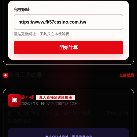
完整網址
請貼完整網址，工具只在本機解析
開始計算
今日工具結果
全部動態
施小姐
真人直播延遲診斷表
施
2026/7/18 · FK57-20260718-1230
同一組資料再測一次仍是「基本條件通過」，比只靠印象判
斷清楚很多。