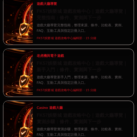
遊戲大廳導覽
FK57娛樂城 遊戲攻略中心｜遊戲大廳導覽｜
完整指南：條件、實測與下一步
遊戲大廳導覽完整指南，整理來源、條件、比較表、實例、
FAQ、互動工具與指定註冊入口。
FK57娛樂城 遊戲攻略中心編輯部・15 分鐘
老虎機與電子遊戲
FK57娛樂城 遊戲攻略中心｜遊戲大廳導覽｜
新手入門：條件、實測與下一步
遊戲大廳導覽新手入門，整理來源、條件、比較表、實例、
FAQ、互動工具與指定註冊入口。
FK57娛樂城 遊戲攻略中心編輯部・15 分鐘
Casino 遊戲大廳
FK57娛樂城 遊戲攻略中心｜遊戲大廳導覽｜
實測步驟：條件、實測與下一步
遊戲大廳導覽實測步驟，整理來源、條件、比較表、實例、
FAQ、互動工具與指定註冊入口。