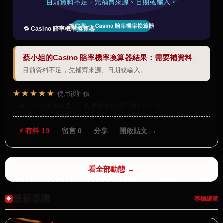
🔁 Casino 賠率機率換算器
蔡小姐的Casino 賠率機率換算器結果：需要補資料
目前資料不足，先補齊來源、日期或輸入。
★★★★★
使用後評價
結果頁做得很清楚，一眼看懂目前條件落在哪一型。
⚡ 有料 19
留言 0
分享
開啟貼文 →
看全部動態 →
最新專欄
專欄總覽