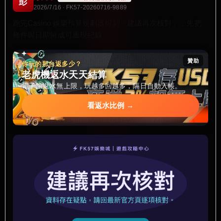
彭
2026/7/16 · FK57-20260716-9889
跑完Casino 娛樂預算規劃器得到「建議再次核對」，先把
條件與日期留成可重現紀錄。
贊助
你玩的那台返多少？
老虎機返水天天結算
電子館返水無上限，玩越多回越多，隔日自動入帳。
看返水比例 →