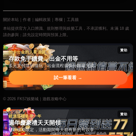
關於本站
｜
作者
｜
編輯政策
｜
專欄
｜
工具牆
本站提供官方入口辨識、規則整理與娛樂工具，不承諾獲利。未滿 18 歲
請勿參與；請先設定時間與預算上限。
贊助
怕卡出金的人看這個
存款免手續費，出金不用等
多元支付隨到隨玩，出金流程最快分鐘級完成。
試一筆看看 →
© 2026 FK57娛樂城｜遊戲攻略中心
贊助
錯過這檔要等一年
週年慶豪禮天天開領
狂歡檔期限定，活動期間每天都有新的可以拿。