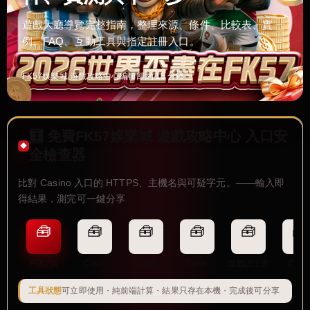
遊戲大廳導覽完整指南，整理來源、條件、比較表、實
例、FAQ、互動工具與指定註冊入口。
FK57娛樂城 遊戲攻略中心編輯部
約 15 分鐘
🧮 免費FK57娛樂城 遊戲攻略中心 入口安
全檢查器
比對 Casino 入口的 HTTPS、主機名與可疑字元。——輸入即
得結果，測完可一鍵分享
🧰
🧰
🧰
🧰
🧰
🧰
FK57娛
Casin
Casin
Casin
遊戲說法查
Casi
工具狀態
可立即使用・純前端計算・結果只存在本機・完成後可分享