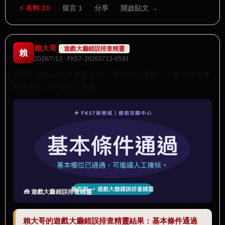
⚡ 有料 20
留言 1
分享
開啟貼文 →
賴大哥
遊戲大廳錯誤排查精靈
賴
2026/7/13 · FK57-20260713-6591
遊戲大廳錯誤排查精靈跑出「基本條件通過」，每一項依據
都有列出，方便自己複查。
🧰 遊戲大廳錯誤排查精靈
賴大哥的遊戲大廳錯誤排查精靈結果：基本條件通過