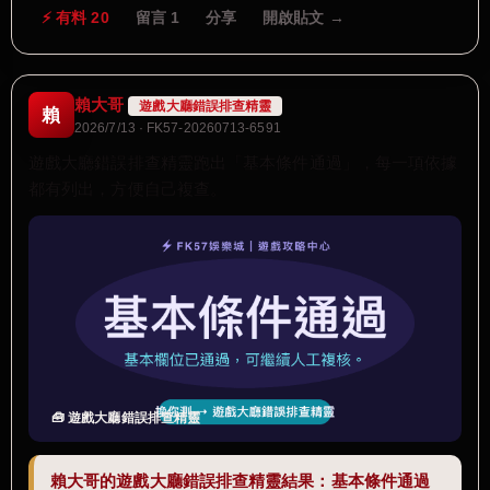
⚡ 有料 20
留言 1
分享
開啟貼文 →
賴大哥
遊戲大廳錯誤排查精靈
賴
2026/7/13 · FK57-20260713-6591
遊戲大廳錯誤排查精靈跑出「基本條件通過」，每一項依據
都有列出，方便自己複查。
🧰 遊戲大廳錯誤排查精靈
賴大哥的遊戲大廳錯誤排查精靈結果：基本條件通過