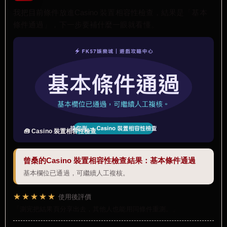
我把目前條件放進Casino 裝置相容性檢查，結果是「基本
條件通過」，下一步要補什麼一眼就看懂。
🧰 Casino 裝置相容性檢查
曾桑的Casino 裝置相容性檢查結果：基本條件通過
基本欄位已通過，可繼續人工複核。
★★★★★
使用後評價
測完把結果頁分享出去，其他人也能用同條件重測。