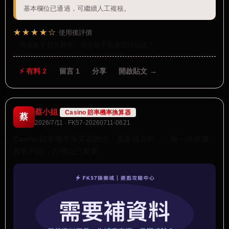
基本欄位已通過，可繼續人工複核。
★★★★☆
使用後評價
每個數字都有解釋，看完順手把原理段也讀了。
⚡ 有料 2
留言 1
分享
開啟貼文 →
蔡小姐
Casino 賠率機率換算器
蔡
2026/7/11 · FK57-20260711-0621
Casino 賠率機率換算器跑出「需要補資料」，每一項依據
都有列出，方便自己複查。