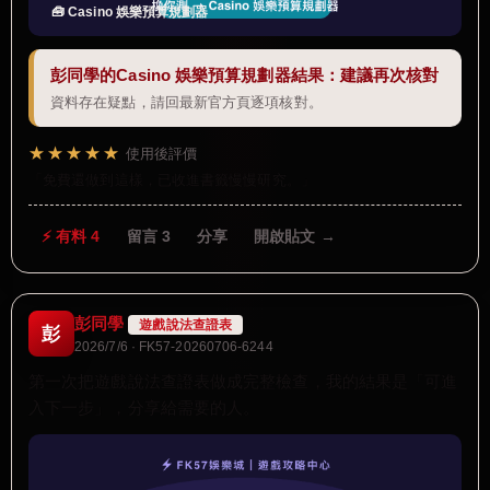
🧰 Casino 娛樂預算規劃器
彭同學的Casino 娛樂預算規劃器結果：建議再次核對
資料存在疑點，請回最新官方頁逐項核對。
★★★★★
使用後評價
免費還做到這樣，已收進書籤慢慢研究。
⚡ 有料 4
留言 3
分享
開啟貼文 →
彭同學
遊戲說法查證表
彭
2026/7/6 · FK57-20260706-6244
第一次把遊戲說法查證表做成完整檢查，我的結果是「可進
入下一步」，分享給需要的人。