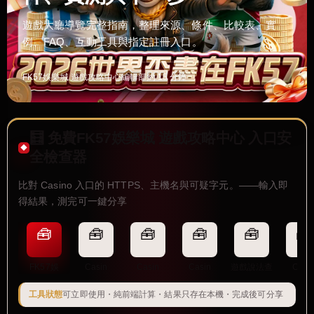
遊戲大廳導覽完整指南，整理來源、條件、比較表、實
例、FAQ、互動工具與指定註冊入口。
FK57娛樂城 遊戲攻略中心編輯部
約 15 分鐘
🧮 免費FK57娛樂城 遊戲攻略中心 入口安
全檢查器
比對 Casino 入口的 HTTPS、主機名與可疑字元。——輸入即
得結果，測完可一鍵分享
🧰
🧰
🧰
🧰
🧰
🧰
FK57娛
Casin
Casin
Casin
遊戲說法查
Casi
工具狀態
可立即使用・純前端計算・結果只存在本機・完成後可分享