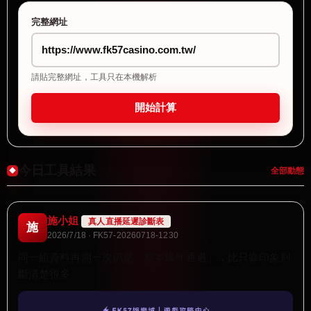
完整網址
請貼完整網址，工具只在本機解析
開始計算
今日工具結果
全部動態
施小姐
真人直播延遲診斷表
施
2026/7/18 · FK57-20260718-1230
同一組資料再測一次仍是「基本條件通過」，比只靠印象判
斷清楚很多。