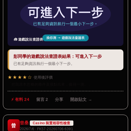
🧰 遊戲說法查證表
彭同學的遊戲說法查證表結果：可進入下一步
已有足夠資訊執行一個最小下一步。
★★★★☆
使用後評價
把我原本忽略的條件直接點出來，值得一測。
⚡ 有料 24
留言 2
分享
開啟貼文 →
曾桑
Casino 裝置相容性檢查
曾
2026/7/6 · FK57-20260706-6391