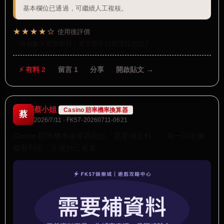
基本欄位已通過，可繼續人工複核。
★★★★☆
使用後評價
每個數字都有解釋，看完順手把原理段也讀了。
⚡ 有料 2
留言 1
分享
開啟貼文 →
蔡小姐
Casino 賠率機率換算器
蔡
2026/7/11 · FK57-20260711-0621
Casino 賠率機率換算器跑出「需要補資料」，每一項依據
都有列出，方便自己複查。