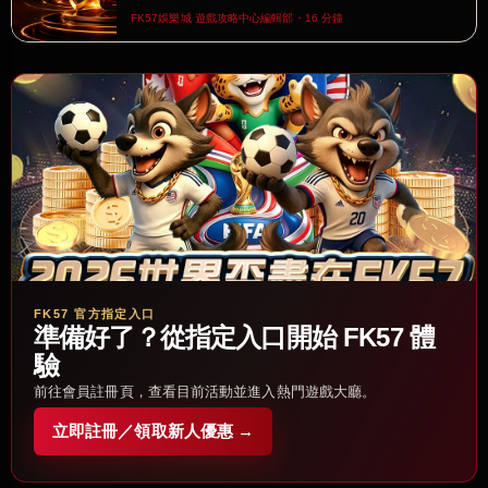
FK57娛樂城 遊戲攻略中心編輯部・16 分鐘
FK57 官方指定入口
準備好了？從指定入口開始 FK57 體
驗
前往會員註冊頁，查看目前活動並進入熱門遊戲大廳。
立即註冊／領取新人優惠 →