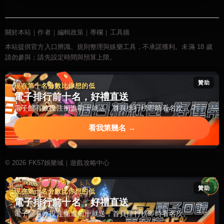
關於本站
｜
作者
｜
編輯政策
｜
專欄
｜
工具牆
本站提供官方入口辨識、規則整理與娛樂工具，不承諾獲利。未滿 18 歲
請勿參與；請先設定時間與預算上限。
贊助
現在第十名分數比你想的低
電子排行前十名，好禮直送
電子館有效投注衝進前十就送，首頁排行榜即時看名次。
看我第幾名 →
© 2026 FK57娛樂城｜遊戲攻略中心
贊助
現在第十名分數比你想的低
電子排行前十名，好禮直送
電子館有效投注衝進前十就送，首頁排行榜即時看名次。