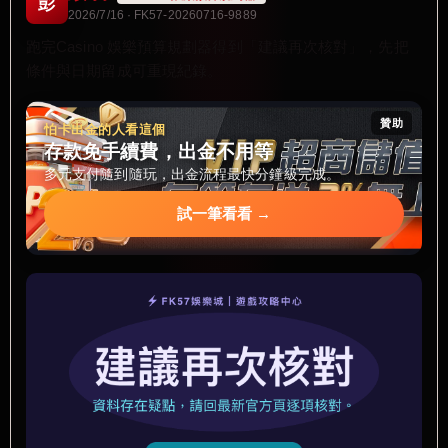
彭
2026/7/16 · FK57-20260716-9889
跑完Casino 娛樂預算規劃器得到「建議再次核對」，先把
條件與日期留成可重現紀錄。
贊助
怕卡出金的人看這個
存款免手續費，出金不用等
多元支付隨到隨玩，出金流程最快分鐘級完成。
試一筆看看 →