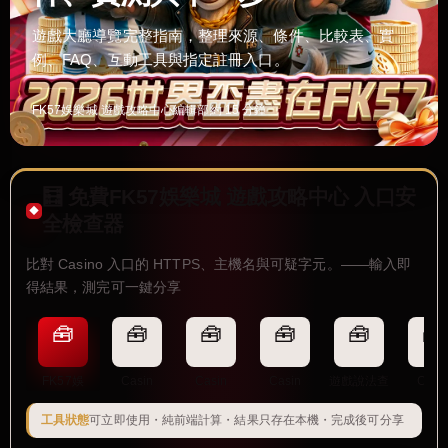
遊戲大廳導覽完整指南，整理來源、條件、比較表、實
例、FAQ、互動工具與指定註冊入口。
FK57娛樂城 遊戲攻略中心編輯部
約 15 分鐘
🧮 免費FK57娛樂城 遊戲攻略中心 入口安
全檢查器
比對 Casino 入口的 HTTPS、主機名與可疑字元。——輸入即
得結果，測完可一鍵分享
🧰
🧰
🧰
🧰
🧰
🧰
FK57娛
Casin
Casin
Casin
遊戲說法查
Casi
工具狀態
可立即使用・純前端計算・結果只存在本機・完成後可分享