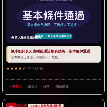
🧰 真人直播延遲診斷表
施小姐的真人直播延遲診斷表結果：基本條件通過
基本欄位已通過，可繼續人工複核。
★★★★☆
使用後評價
測完把結果頁分享出去，其他人也能用同條件重測。
⚡ 有料 4
留言 0
分享
開啟貼文 →
彭同學
Casino 娛樂預算規劃器