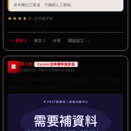
基本欄位已通過，可繼續人工複核。
★★★★☆
使用後評價
每個數字都有解釋，看完順手把原理段也讀了。
⚡ 有料 2
留言 1
分享
開啟貼文 →
蔡小姐
Casino 賠率機率換算器
蔡
2026/7/11 · FK57-20260711-0621
Casino 賠率機率換算器跑出「需要補資料」，每一項依據
都有列出，方便自己複查。