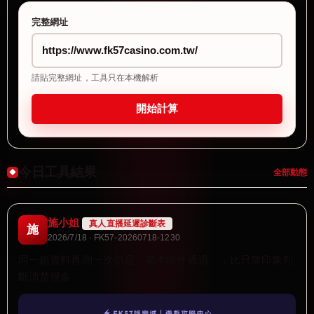
完整網址
請貼完整網址，工具只在本機解析
開始計算
今日工具結果
全部動態
施小姐
真人直播延遲診斷表
施
2026/7/18 · FK57-20260718-1230
同一組資料再測一次仍是「基本條件通過」，比只靠印象判
斷清楚很多。