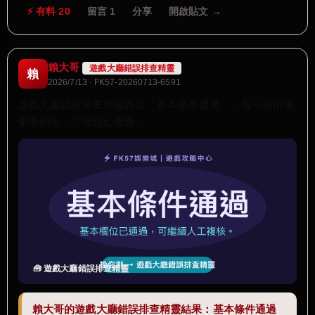
⚡ 有料 20
留言 1
分享
開啟貼文 →
賴大哥
遊戲大廳錯誤排查精靈
賴
2026/7/13 · FK57-20260713-6591
遊戲大廳錯誤排查精靈跑出「基本條件通過」，每一項依據
都有列出，方便自己複查。
🧰 遊戲大廳錯誤排查精靈
賴大哥的遊戲大廳錯誤排查精靈結果：基本條件通過