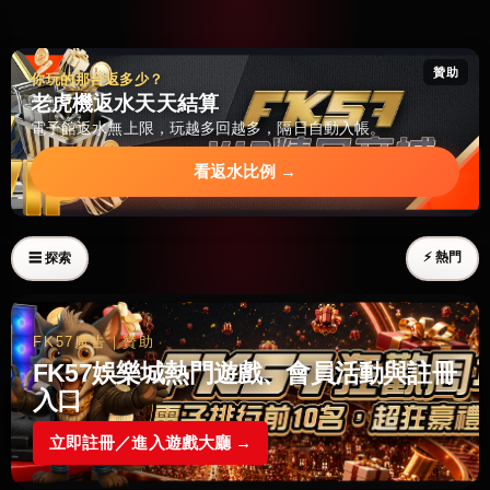
贊助
你玩的那台返多少？
老虎機返水天天結算
電子館返水無上限，玩越多回越多，隔日自動入帳。
看返水比例 →
⚡ 熱門
☰ 探索
FK57廣告｜贊助
FK57娛樂城熱門遊戲、會員活動與註冊
入口
立即註冊／進入遊戲大廳 →