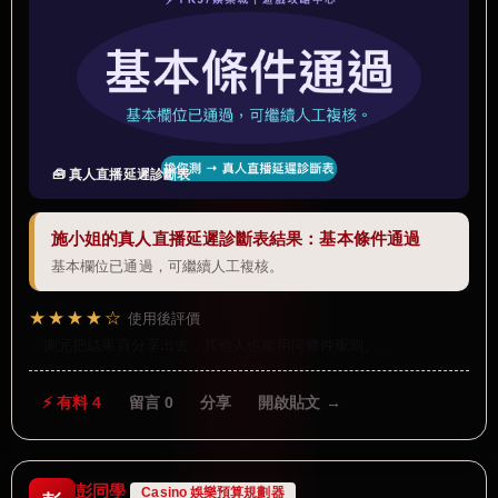
🧰 真人直播延遲診斷表
施小姐的真人直播延遲診斷表結果：基本條件通過
基本欄位已通過，可繼續人工複核。
★★★★☆
使用後評價
測完把結果頁分享出去，其他人也能用同條件重測。
⚡ 有料 4
留言 0
分享
開啟貼文 →
彭同學
Casino 娛樂預算規劃器