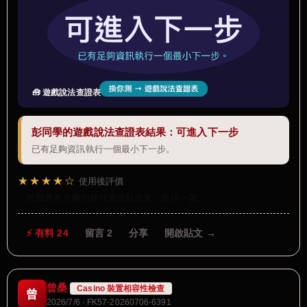
🧰 遊戲說法查證表
彭同學的遊戲說法查證表結果：可進入下一步
已有足夠資訊執行一個最小下一步。
★★★★☆
使用後評價
把我原本忽略的條件直接點出來，值得一測。
⚡ 有料 24
留言 2
分享
開啟貼文 →
曾桑
Casino 裝置相容性檢查
曾
2026/7/6 · FK57-20260706-6391