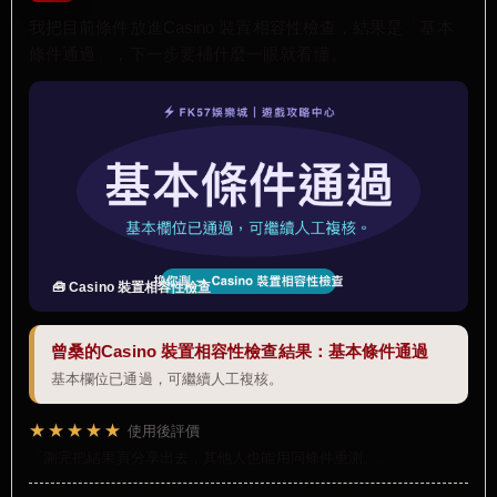
我把目前條件放進Casino 裝置相容性檢查，結果是「基本
條件通過」，下一步要補什麼一眼就看懂。
🧰 Casino 裝置相容性檢查
曾桑的Casino 裝置相容性檢查結果：基本條件通過
基本欄位已通過，可繼續人工複核。
★★★★★
使用後評價
測完把結果頁分享出去，其他人也能用同條件重測。