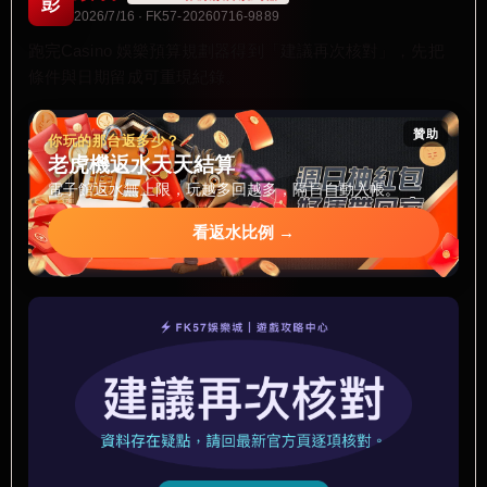
彭
2026/7/16 · FK57-20260716-9889
跑完Casino 娛樂預算規劃器得到「建議再次核對」，先把
條件與日期留成可重現紀錄。
贊助
你玩的那台返多少？
老虎機返水天天結算
電子館返水無上限，玩越多回越多，隔日自動入帳。
看返水比例 →