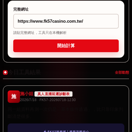
完整網址
請貼完整網址，工具只在本機解析
開始計算
今日工具結果
全部動態
施小姐
真人直播延遲診斷表
施
2026/7/18 · FK57-20260718-1230
同一組資料再測一次仍是「基本條件通過」，比只靠印象判
斷清楚很多。