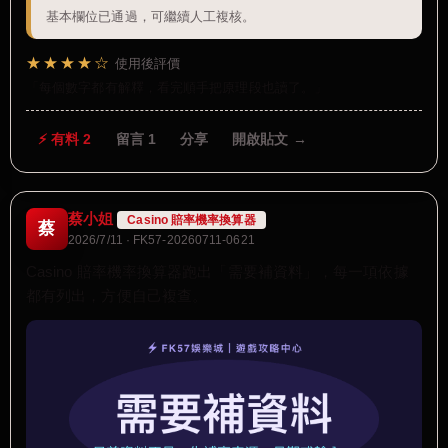
基本欄位已通過，可繼續人工複核。
★★★★☆
使用後評價
每個數字都有解釋，看完順手把原理段也讀了。
⚡ 有料 2
留言 1
分享
開啟貼文 →
蔡小姐
Casino 賠率機率換算器
蔡
2026/7/11 · FK57-20260711-0621
Casino 賠率機率換算器跑出「需要補資料」，每一項依據
都有列出，方便自己複查。