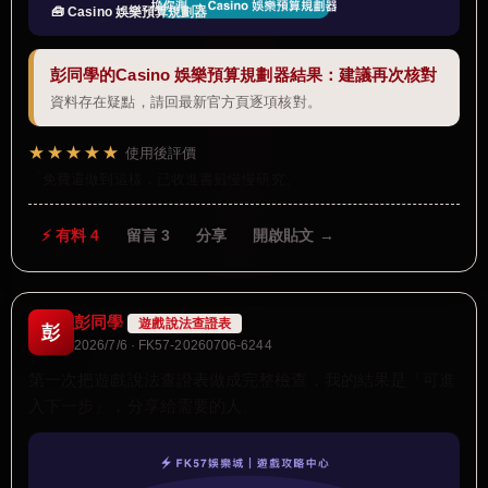
🧰 Casino 娛樂預算規劃器
彭同學的Casino 娛樂預算規劃器結果：建議再次核對
資料存在疑點，請回最新官方頁逐項核對。
★★★★★
使用後評價
免費還做到這樣，已收進書籤慢慢研究。
⚡ 有料 4
留言 3
分享
開啟貼文 →
彭同學
遊戲說法查證表
彭
2026/7/6 · FK57-20260706-6244
第一次把遊戲說法查證表做成完整檢查，我的結果是「可進
入下一步」，分享給需要的人。