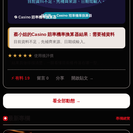
🔁 Casino 賠率機率換算器
蔡小姐的Casino 賠率機率換算器結果：需要補資料
目前資料不足，先補齊來源、日期或輸入。
★★★★★
使用後評價
結果頁做得很清楚，一眼看懂目前條件落在哪一型。
⚡ 有料 19
留言 0
分享
開啟貼文 →
看全部動態 →
最新專欄
專欄總覽