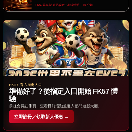
FK57娛樂城 遊戲攻略中心編輯部・16 分鐘
FK57 官方指定入口
準備好了？從指定入口開始 FK57 體
驗
前往會員註冊頁，查看目前活動並進入熱門遊戲大廳。
立即註冊／領取新人優惠 →