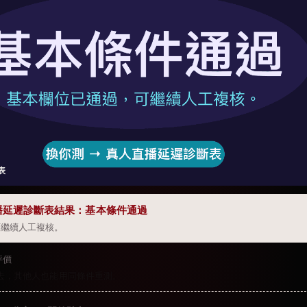
表
播延遲診斷表結果：基本條件通過
可繼續人工複核。
評價
去，其他人也能用同條件重測。