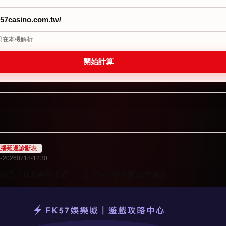
只在本機解析
開始計算
直播延遲診斷表
7-20260718-1230
仍是「基本條件通過」，比只靠印象判斷清楚很多。