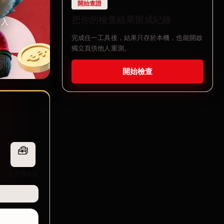
開始查證
把你的檢查結果留成紀錄
冊入
完成任一工具後，結果只存於本機，也能開啟
獨立頁供他人重測。
開始檢查
🧰
🧰
🧰
🔁
🧰
📡
錯
老虎機玩法
真人直播延
真人百家樂
Casin
Casin
真人桌流程