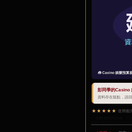
🧰 Casino 娛樂預
彭同學的Casi
資料存在疑點，請
★★★★★
使用後
免費還做到這樣，已