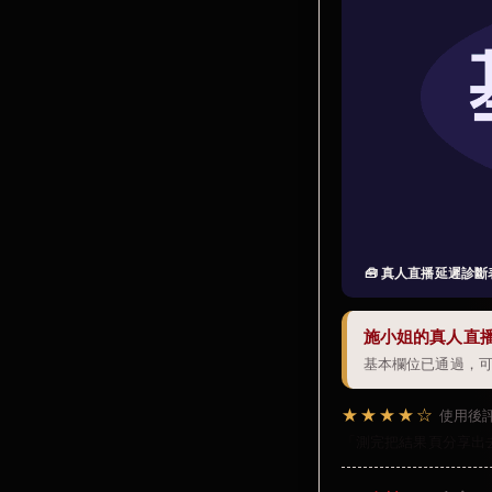
🧰 真人直播延遲診斷
施小姐的真人直
基本欄位已通過，
★★★★☆
使用後
測完把結果頁分享出