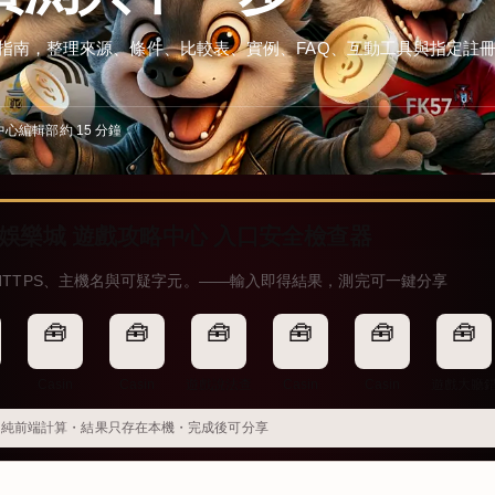
指南，整理來源、條件、比較表、實例、FAQ、互動工具與指定註
略中心編輯部
約 15 分鐘
57娛樂城 遊戲攻略中心 入口安全檢查器
口的 HTTPS、主機名與可疑字元。——輸入即得結果，測完可一鍵分享
🧰
🧰
🧰
🧰
🧰
🧰
Casin
Casin
遊戲說法查
Casin
Casin
遊戲大廳
・純前端計算・結果只存在本機・完成後可分享