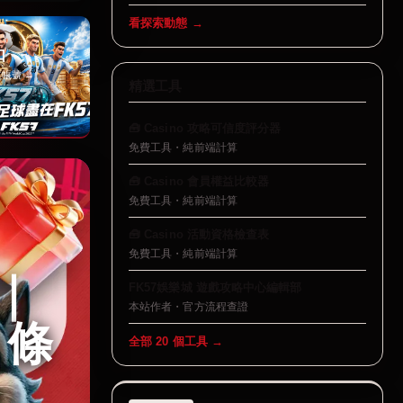
看探索動態 →
口
帳號 →
精選工具
🧰 Casino 攻略可信度評分器
免費工具・純前端計算
🧰 Casino 會員權益比較器
免費工具・純前端計算
🧰 Casino 活動資格檢查表
免費工具・純前端計算
｜
FK57娛樂城 遊戲攻略中心編輯部
本站作者・官方流程查證
：條
全部 20 個工具 →