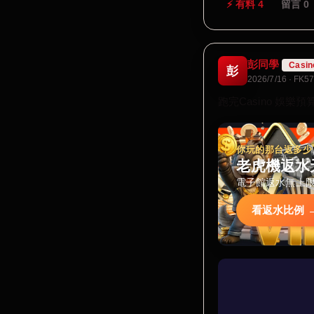
⚡ 有料 4
留言 0
彭同學
Cas
彭
2026/7/16 · FK5
跑完Casino 
你玩的那台返多少
老虎機返水
電子館返水無上
看返水比例 