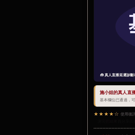
🧰 真人直播延遲診斷
施小姐的真人直
基本欄位已通過，
★★★★☆
使用後
測完把結果頁分享出