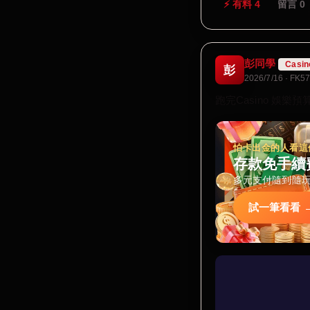
⚡ 有料 4
留言 0
彭同學
Cas
彭
2026/7/16 · FK5
跑完Casino 
怕卡出金的人看這
存款免手續
多元支付隨到隨
試一筆看看 