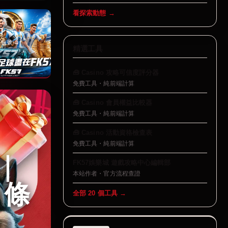
看探索動態 →
口
帳號 →
精選工具
🧰 Casino 攻略可信度評分器
免費工具・純前端計算
🧰 Casino 會員權益比較器
免費工具・純前端計算
🧰 Casino 活動資格檢查表
免費工具・純前端計算
｜
FK57娛樂城 遊戲攻略中心編輯部
本站作者・官方流程查證
：條
全部 20 個工具 →