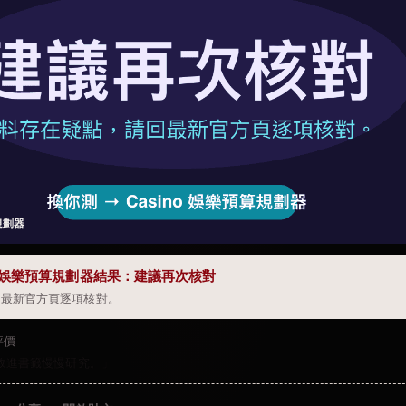
算規劃器
no 娛樂預算規劃器結果：建議再次核對
回最新官方頁逐項核對。
評價
收進書籤慢慢研究。