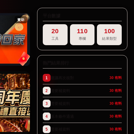
平台數據
贊助
20
110
100
工具
專欄
結果類型
熱門結果排行
1
建議再次核對
30 有料
2
需要補資料
30 有料
3
需要補資料
30 有料
4
基本條件通過
30 有料
5
需要補資料
30 有料