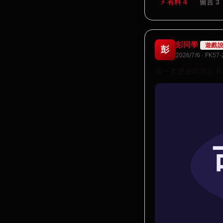
⚡ 有料 4
留言 3
彭同學
遊戲
彭
2026/7/6 · FK57
第一次把遊戲說法查