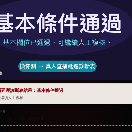
表
播延遲診斷表結果：基本條件通過
可繼續人工複核。
評價
去，其他人也能用同條件重測。