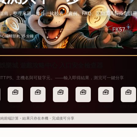
指南，整理來源、條件、比較表、實例、FAQ、互動工具與指定註
略中心編輯部
約 15 分鐘
57娛樂城 遊戲攻略中心 入口安全檢查器
口的 HTTPS、主機名與可疑字元。——輸入即得結果，測完可一鍵分享
🧰
🧰
🧰
🧰
🧰
🧰
Casin
Casin
遊戲說法查
Casin
Casin
遊戲大廳
・純前端計算・結果只存在本機・完成後可分享