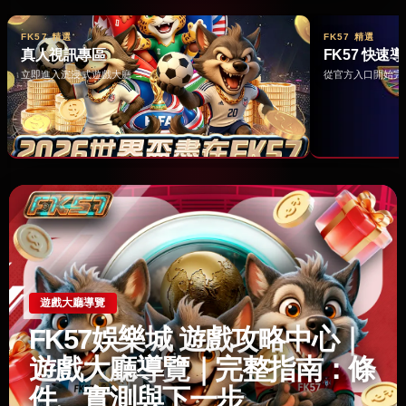
FK57 精選
FK57 精選
真人視訊專區
FK57 快速
立即進入沉浸式遊戲大廳 →
從官方入口開始完
遊戲大廳導覽
FK57娛樂城 遊戲攻略中心｜
遊戲大廳導覽｜完整指南：條
件、實測與下一步