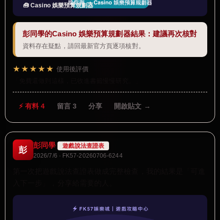
🧰 Casino 娛樂預算規劃器
彭同學的Casino 娛樂預算規劃器結果：建議再次核對
資料存在疑點，請回最新官方頁逐項核對。
★★★★★
使用後評價
免費還做到這樣，已收進書籤慢慢研究。
⚡ 有料 4
留言 3
分享
開啟貼文 →
彭同學
遊戲說法查證表
彭
2026/7/6 · FK57-20260706-6244
第一次把遊戲說法查證表做成完整檢查，我的結果是「可進
入下一步」，分享給需要的人。