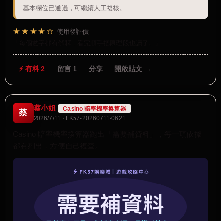
基本欄位已通過，可繼續人工複核。
★★★★☆
使用後評價
每個數字都有解釋，看完順手把原理段也讀了。
⚡ 有料 2
留言 1
分享
開啟貼文 →
蔡小姐
Casino 賠率機率換算器
蔡
2026/7/11 · FK57-20260711-0621
Casino 賠率機率換算器跑出「需要補資料」，每一項依據
都有列出，方便自己複查。