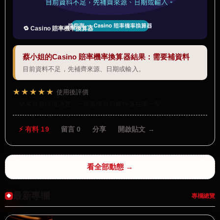
🔁 Casino 賠率機率換算器
蔡小姐的Casino 賠率機率換算器結果：需要補資料
目前資料不足，先補齊來源、日期或輸入。
★★★★★
使用後評價
結果頁做得很清楚，一眼看懂目前條件落在哪一型。
⚡ 有料 19
留言 0
分享
開啟貼文 →
看全部動態 →
最新專欄
專欄總覽