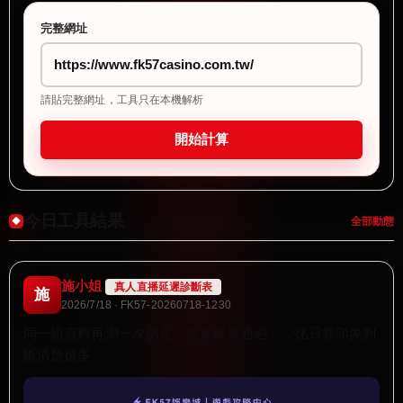
完整網址
請貼完整網址，工具只在本機解析
開始計算
今日工具結果
全部動態
施小姐
真人直播延遲診斷表
施
2026/7/18 · FK57-20260718-1230
同一組資料再測一次仍是「基本條件通過」，比只靠印象判
斷清楚很多。