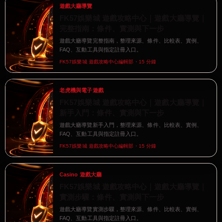
遊戲大廳導覽
FK57娛樂城 遊戲攻略中心｜遊戲大廳導覽｜
完整指南：條件、實測與下一步
遊戲大廳導覽完整指南，整理來源、條件、比較表、實例、
FAQ、互動工具與指定註冊入口。
FK57娛樂城 遊戲攻略中心編輯部・15 分鐘
老虎機與電子遊戲
FK57娛樂城 遊戲攻略中心｜遊戲大廳導覽｜
新手入門：條件、實測與下一步
遊戲大廳導覽新手入門，整理來源、條件、比較表、實例、
FAQ、互動工具與指定註冊入口。
FK57娛樂城 遊戲攻略中心編輯部・15 分鐘
Casino 遊戲大廳
FK57娛樂城 遊戲攻略中心｜遊戲大廳導覽｜
實測步驟：條件、實測與下一步
遊戲大廳導覽實測步驟，整理來源、條件、比較表、實例、
FAQ、互動工具與指定註冊入口。