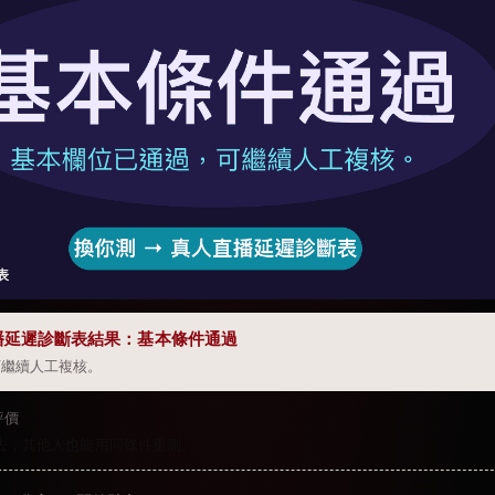
表
播延遲診斷表結果：基本條件通過
可繼續人工複核。
評價
去，其他人也能用同條件重測。