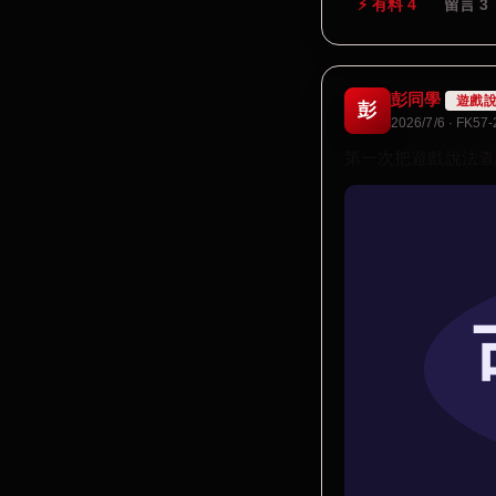
⚡ 有料 4
留言 3
彭同學
遊戲
彭
2026/7/6 · FK57
第一次把遊戲說法查