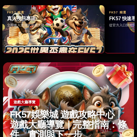
FK57 精選
FK57 精選
真人視訊專區
FK57 快速
立即進入沉浸式遊戲大廳 →
從官方入口開始完
遊戲大廳導覽
FK57娛樂城 遊戲攻略中心｜
遊戲大廳導覽｜完整指南：條
件、實測與下一步