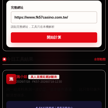
完整網址
請貼完整網址，工具只在本機解析
開始計算
今日工具結果
全部動態
施小姐
真人直播延遲診斷表
施
2026/7/18 · FK57-20260718-1230
同一組資料再測一次仍是「基本條件通過」，比只靠印象判
斷清楚很多。