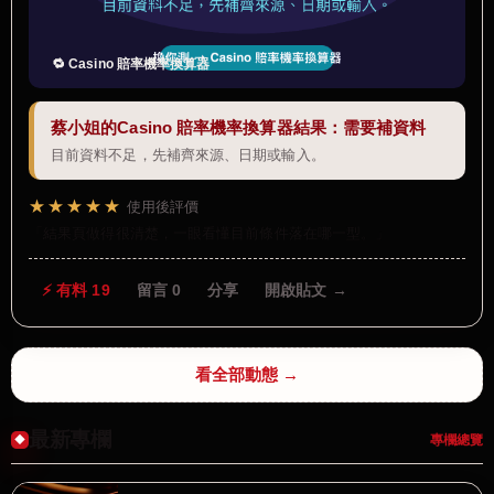
🔁 Casino 賠率機率換算器
蔡小姐的Casino 賠率機率換算器結果：需要補資料
目前資料不足，先補齊來源、日期或輸入。
★★★★★
使用後評價
結果頁做得很清楚，一眼看懂目前條件落在哪一型。
⚡ 有料 19
留言 0
分享
開啟貼文 →
看全部動態 →
最新專欄
專欄總覽