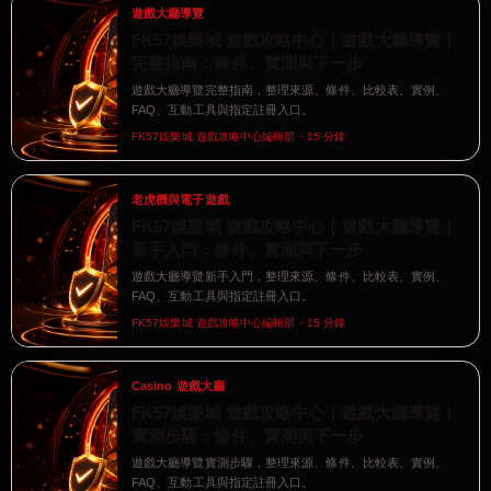
遊戲大廳導覽
FK57娛樂城 遊戲攻略中心｜遊戲大廳導覽｜
完整指南：條件、實測與下一步
遊戲大廳導覽完整指南，整理來源、條件、比較表、實例、
FAQ、互動工具與指定註冊入口。
FK57娛樂城 遊戲攻略中心編輯部・15 分鐘
老虎機與電子遊戲
FK57娛樂城 遊戲攻略中心｜遊戲大廳導覽｜
新手入門：條件、實測與下一步
遊戲大廳導覽新手入門，整理來源、條件、比較表、實例、
FAQ、互動工具與指定註冊入口。
FK57娛樂城 遊戲攻略中心編輯部・15 分鐘
Casino 遊戲大廳
FK57娛樂城 遊戲攻略中心｜遊戲大廳導覽｜
實測步驟：條件、實測與下一步
遊戲大廳導覽實測步驟，整理來源、條件、比較表、實例、
FAQ、互動工具與指定註冊入口。