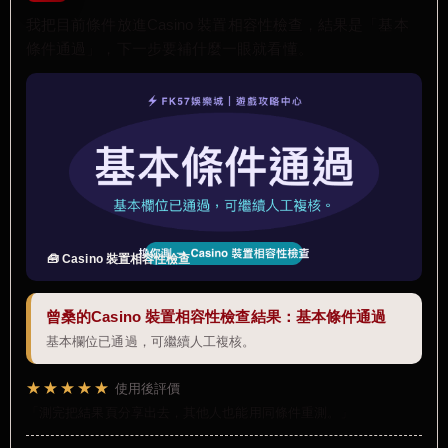
我把目前條件放進Casino 裝置相容性檢查，結果是「基本
條件通過」，下一步要補什麼一眼就看懂。
🧰 Casino 裝置相容性檢查
曾桑的Casino 裝置相容性檢查結果：基本條件通過
基本欄位已通過，可繼續人工複核。
★★★★★
使用後評價
測完把結果頁分享出去，其他人也能用同條件重測。