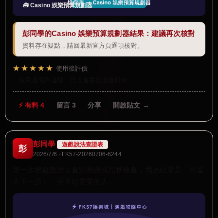
🧰 Casino 娛樂預算規劃器
彭同學的Casino 娛樂預算規劃器結果：建議再次核對
資料存在疑點，請回最新官方頁逐項核對。
★★★★★
使用後評價
免費還做到這樣，已收進書籤慢慢研究。
⚡ 有料 4
留言 3
分享
開啟貼文 →
彭同學
遊戲說法查證表
彭
2026/7/6 · FK57-20260706-6244
第一次把遊戲說法查證表做成完整檢查，我的結果是「可進
入下一步」，分享給需要的人。