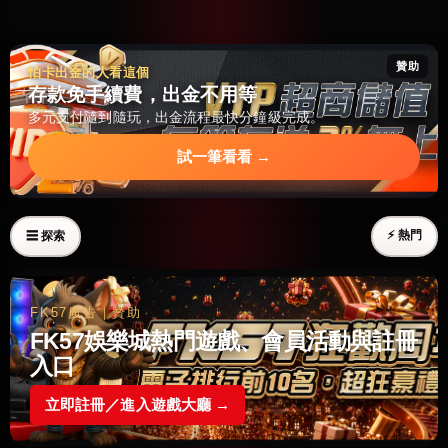
贊助
怕卡出金的人看這個
存款免手續費，出金不用等
多元支付隨到隨玩，出金流程最快分鐘級完成。
試一筆看看 →
⚡ 熱門
☰ 探索
FK57廣告｜贊助
FK57娛樂城熱門遊戲、會員活動與註冊
入口
立即註冊／進入遊戲大廳 →