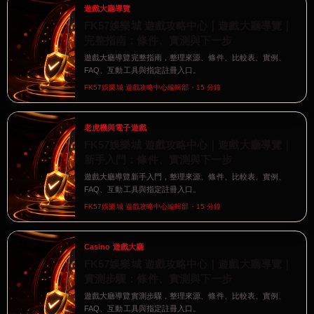
遊戲大廳導覽
FK57娛樂城 遊戲攻略中心｜遊戲大廳導覽｜
完整指南：條件、實測與下一步
遊戲大廳導覽完整指南，整理來源、條件、比較表、實例、
FAQ、互動工具與指定註冊入口。
FK57娛樂城 遊戲攻略中心編輯部・15 分鐘
老虎機與電子遊戲
FK57娛樂城 遊戲攻略中心｜遊戲大廳導覽｜
新手入門：條件、實測與下一步
遊戲大廳導覽新手入門，整理來源、條件、比較表、實例、
FAQ、互動工具與指定註冊入口。
FK57娛樂城 遊戲攻略中心編輯部・15 分鐘
Casino 遊戲大廳
FK57娛樂城 遊戲攻略中心｜遊戲大廳導覽｜
實測步驟：條件、實測與下一步
遊戲大廳導覽實測步驟，整理來源、條件、比較表、實例、
FAQ、互動工具與指定註冊入口。