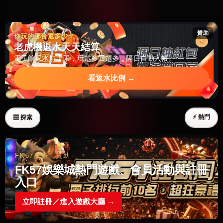
贊助
你玩的那台返多少？
老虎機返水天天結算
電子館返水無上限，玩越多回越多，隔日自動入帳。
看返水比例 →
⚡ 熱門
☰ 探索
FK57廣告｜贊助
FK57娛樂城熱門遊戲、會員活動與註冊
入口
立即註冊／進入遊戲大廳 →