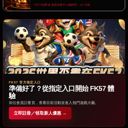
FK57娛樂城 遊戲攻略中心編輯部・16 分鐘
FK57 官方指定入口
準備好了？從指定入口開始 FK57 體
驗
前往會員註冊頁，查看目前活動並進入熱門遊戲大廳。
立即註冊／領取新人優惠 →