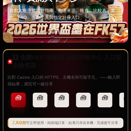
遊戲大廳導覽完整指南，整理來源、條件、比較表、實
例、FAQ、互動工具與指定註冊入口。
FK57娛樂城 遊戲攻略中心編輯部
約 15 分鐘
🧮 免費FK57娛樂城 遊戲攻略中心 入口安
全檢查器
比對 Casino 入口的 HTTPS、主機名與可疑字元。——輸入即
得結果，測完可一鍵分享
🧰
🧰
🧰
🧰
🧰
🧰
FK57娛
Casin
Casin
Casin
遊戲說法查
Casi
工具狀態
可立即使用・純前端計算・結果只存在本機・完成後可分享