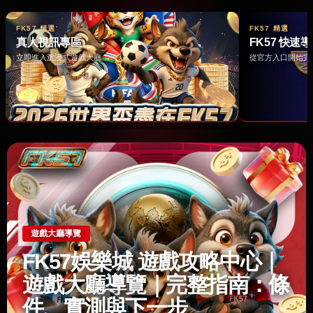
FK57 精選
FK57 精選
真人視訊專區
FK57 快速
立即進入沉浸式遊戲大廳 →
從官方入口開始完
遊戲大廳導覽
FK57娛樂城 遊戲攻略中心｜
遊戲大廳導覽｜完整指南：條
件、實測與下一步