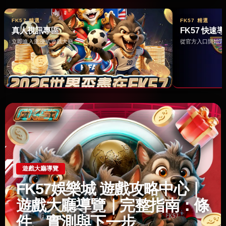
FK57 精選
FK57 精選
真人視訊專區
FK57 快速
立即進入沉浸式遊戲大廳 →
從官方入口開始完
遊戲大廳導覽
FK57娛樂城 遊戲攻略中心｜
遊戲大廳導覽｜完整指南：條
件、實測與下一步