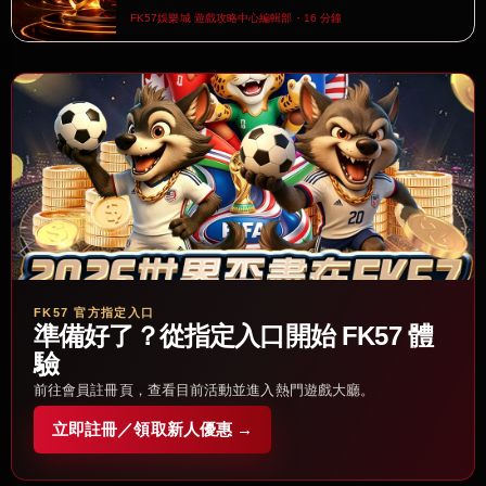
FK57娛樂城 遊戲攻略中心編輯部・16 分鐘
FK57 官方指定入口
準備好了？從指定入口開始 FK57 體
驗
前往會員註冊頁，查看目前活動並進入熱門遊戲大廳。
立即註冊／領取新人優惠 →