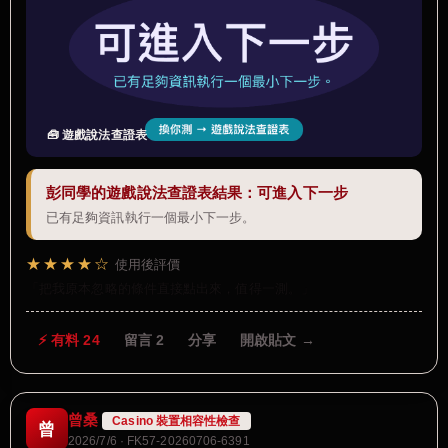
🧰 遊戲說法查證表
彭同學的遊戲說法查證表結果：可進入下一步
已有足夠資訊執行一個最小下一步。
★★★★☆
使用後評價
把我原本忽略的條件直接點出來，值得一測。
⚡ 有料 24
留言 2
分享
開啟貼文 →
曾桑
Casino 裝置相容性檢查
曾
2026/7/6 · FK57-20260706-6391