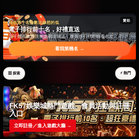
贊助
現在第十名分數比你想的低
電子排行前十名，好禮直送
電子館有效投注衝進前十就送，首頁排行榜即時看名次。
看我第幾名 →
⚡ 熱門
☰ 探索
FK57廣告｜贊助
FK57娛樂城熱門遊戲、會員活動與註冊
入口
立即註冊／進入遊戲大廳 →