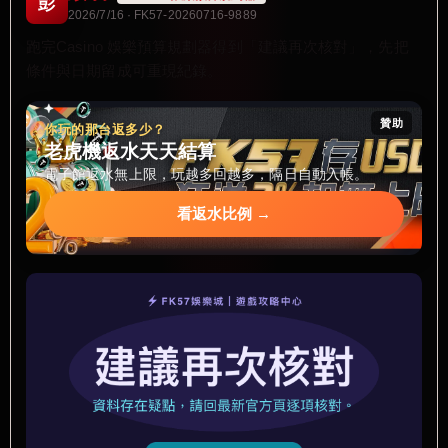
彭
2026/7/16 · FK57-20260716-9889
跑完Casino 娛樂預算規劃器得到「建議再次核對」，先把
條件與日期留成可重現紀錄。
贊助
你玩的那台返多少？
老虎機返水天天結算
電子館返水無上限，玩越多回越多，隔日自動入帳。
看返水比例 →