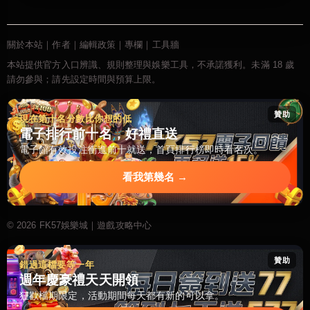
關於本站
｜
作者
｜
編輯政策
｜
專欄
｜
工具牆
本站提供官方入口辨識、規則整理與娛樂工具，不承諾獲利。未滿 18 歲
請勿參與；請先設定時間與預算上限。
贊助
現在第十名分數比你想的低
電子排行前十名，好禮直送
電子館有效投注衝進前十就送，首頁排行榜即時看名次。
看我第幾名 →
© 2026 FK57娛樂城｜遊戲攻略中心
贊助
錯過這檔要等一年
週年慶豪禮天天開領
狂歡檔期限定，活動期間每天都有新的可以拿。