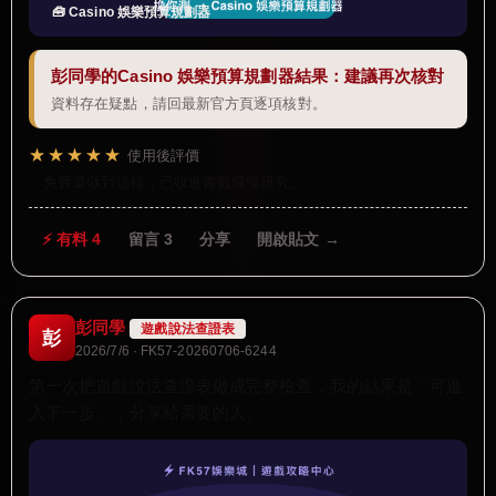
🧰 Casino 娛樂預算規劃器
彭同學的Casino 娛樂預算規劃器結果：建議再次核對
資料存在疑點，請回最新官方頁逐項核對。
★★★★★
使用後評價
免費還做到這樣，已收進書籤慢慢研究。
⚡ 有料 4
留言 3
分享
開啟貼文 →
彭同學
遊戲說法查證表
彭
2026/7/6 · FK57-20260706-6244
第一次把遊戲說法查證表做成完整檢查，我的結果是「可進
入下一步」，分享給需要的人。