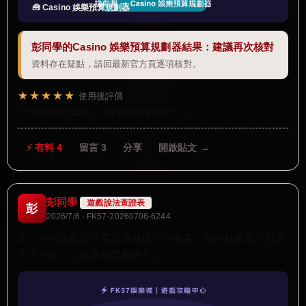
🧰 Casino 娛樂預算規劃器
彭同學的Casino 娛樂預算規劃器結果：建議再次核對
資料存在疑點，請回最新官方頁逐項核對。
★★★★★
使用後評價
免費還做到這樣，已收進書籤慢慢研究。
⚡ 有料 4
留言 3
分享
開啟貼文 →
彭同學
遊戲說法查證表
彭
2026/7/6 · FK57-20260706-6244
第一次把遊戲說法查證表做成完整檢查，我的結果是「可進
入下一步」，分享給需要的人。