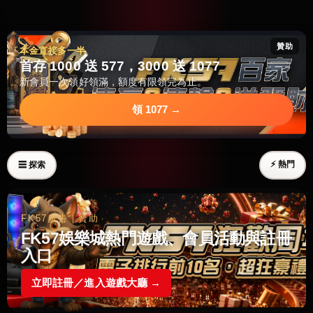
贊助
本金直接多一半
首存 1000 送 577，3000 送 1077
新會員一次領好領滿，額度有限領完為止。
領 1077 →
⚡ 熱門
☰ 探索
FK57廣告｜贊助
FK57娛樂城熱門遊戲、會員活動與註冊
入口
立即註冊／進入遊戲大廳 →