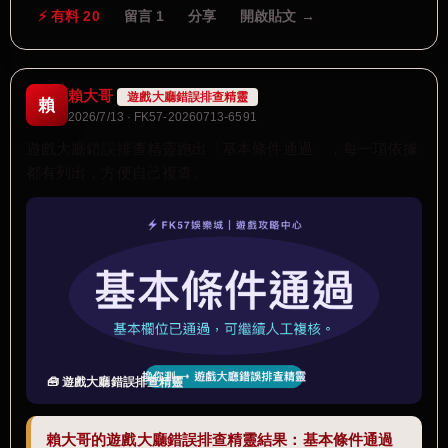
⚡ 有料 20
留言 1
分享
開啟貼文 →
賴大哥
遊戲大廳錯誤排查精靈
賴
2026/7/13 · FK57-20260713-6591
遊戲大廳錯誤排查精靈跑出「基本條件通過」，每一項依據
都有列出，方便自己複查。
🧰 遊戲大廳錯誤排查精靈
賴大哥的遊戲大廳錯誤排查精靈結果：基本條件通過