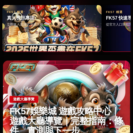
FK57 精選
FK57 精選
真人視訊專區
FK57 快速
立即進入沉浸式遊戲大廳 →
從官方入口開始完
遊戲大廳導覽
FK57娛樂城 遊戲攻略中心｜
遊戲大廳導覽｜完整指南：條
件、實測與下一步