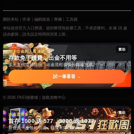
關於本站
｜
作者
｜
編輯政策
｜
專欄
｜
工具牆
本站提供官方入口辨識、規則整理與娛樂工具，不承諾獲利。未滿 18 歲
請勿參與；請先設定時間與預算上限。
贊助
怕卡出金的人看這個
存款免手續費，出金不用等
多元支付隨到隨玩，出金流程最快分鐘級完成。
試一筆看看 →
© 2026 FK57娛樂城｜遊戲攻略中心
贊助
本金直接多一半
首存 1000 送 577，3000 送 1077
新會員一次領好領滿，額度有限領完為止。