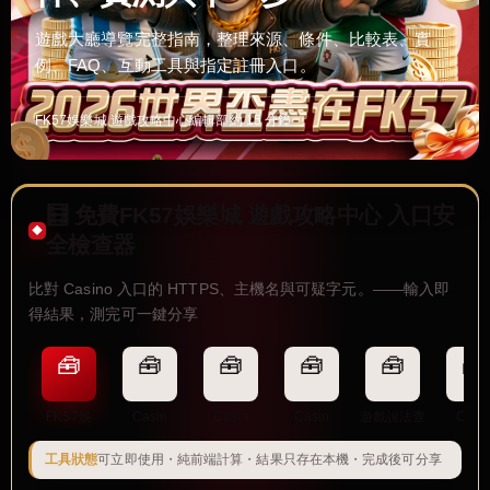
遊戲大廳導覽完整指南，整理來源、條件、比較表、實
例、FAQ、互動工具與指定註冊入口。
FK57娛樂城 遊戲攻略中心編輯部
約 15 分鐘
🧮 免費FK57娛樂城 遊戲攻略中心 入口安
全檢查器
比對 Casino 入口的 HTTPS、主機名與可疑字元。——輸入即
得結果，測完可一鍵分享
🧰
🧰
🧰
🧰
🧰
🧰
FK57娛
Casin
Casin
Casin
遊戲說法查
Casi
工具狀態
可立即使用・純前端計算・結果只存在本機・完成後可分享