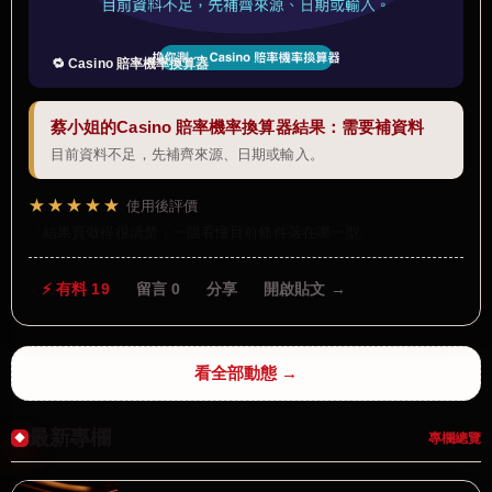
🔁 Casino 賠率機率換算器
蔡小姐的Casino 賠率機率換算器結果：需要補資料
目前資料不足，先補齊來源、日期或輸入。
★★★★★
使用後評價
結果頁做得很清楚，一眼看懂目前條件落在哪一型。
⚡ 有料 19
留言 0
分享
開啟貼文 →
看全部動態 →
最新專欄
專欄總覽