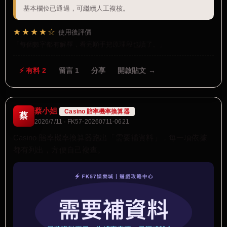
基本欄位已通過，可繼續人工複核。
★★★★☆
使用後評價
每個數字都有解釋，看完順手把原理段也讀了。
⚡ 有料 2
留言 1
分享
開啟貼文 →
蔡小姐
Casino 賠率機率換算器
蔡
2026/7/11 · FK57-20260711-0621
Casino 賠率機率換算器跑出「需要補資料」，每一項依據
都有列出，方便自己複查。