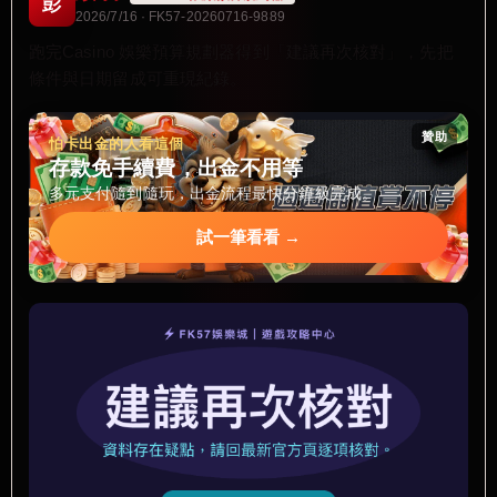
彭
2026/7/16 · FK57-20260716-9889
跑完Casino 娛樂預算規劃器得到「建議再次核對」，先把
條件與日期留成可重現紀錄。
贊助
怕卡出金的人看這個
存款免手續費，出金不用等
多元支付隨到隨玩，出金流程最快分鐘級完成。
試一筆看看 →