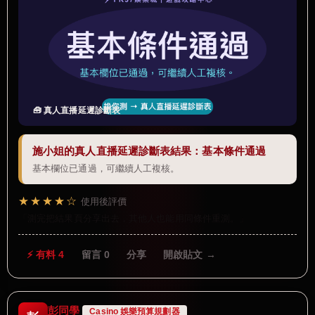
🧰 真人直播延遲診斷表
施小姐的真人直播延遲診斷表結果：基本條件通過
基本欄位已通過，可繼續人工複核。
★★★★☆
使用後評價
測完把結果頁分享出去，其他人也能用同條件重測。
⚡ 有料 4
留言 0
分享
開啟貼文 →
彭同學
Casino 娛樂預算規劃器