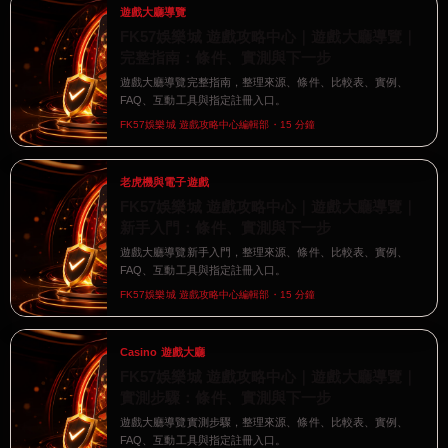
遊戲大廳導覽
FK57娛樂城 遊戲攻略中心｜遊戲大廳導覽｜
完整指南：條件、實測與下一步
遊戲大廳導覽完整指南，整理來源、條件、比較表、實例、
FAQ、互動工具與指定註冊入口。
FK57娛樂城 遊戲攻略中心編輯部・15 分鐘
老虎機與電子遊戲
FK57娛樂城 遊戲攻略中心｜遊戲大廳導覽｜
新手入門：條件、實測與下一步
遊戲大廳導覽新手入門，整理來源、條件、比較表、實例、
FAQ、互動工具與指定註冊入口。
FK57娛樂城 遊戲攻略中心編輯部・15 分鐘
Casino 遊戲大廳
FK57娛樂城 遊戲攻略中心｜遊戲大廳導覽｜
實測步驟：條件、實測與下一步
遊戲大廳導覽實測步驟，整理來源、條件、比較表、實例、
FAQ、互動工具與指定註冊入口。