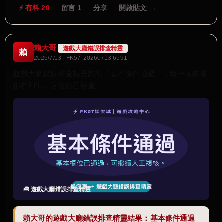
⚡ 有料 20
留言 1
分享
開啟貼文 →
賴大哥
遊戲大廳錯誤排查精靈
賴
2026/7/13 · FK57-20260713-6591
遊戲大廳錯誤排查精靈跑出「基本條件通過」，每一項依據
都有列出，方便自己複查。
🧰 遊戲大廳錯誤排查精靈
賴大哥的遊戲大廳錯誤排查精靈結果：基本條件通過