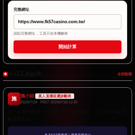
完整網址
請貼完整網址，工具只在本機解析
開始計算
今日工具結果
全部動態
施小姐
真人直播延遲診斷表
施
2026/7/18 · FK57-20260718-1230
同一組資料再測一次仍是「基本條件通過」，比只靠印象判
斷清楚很多。