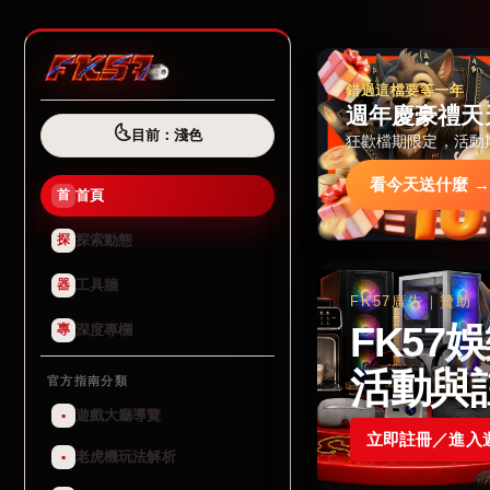
錯過這檔要等一年
週年慶豪禮天
🌜
目前：淺色
狂歡檔期限定，活動
看今天送什麼 →
首
首頁
探
探索動態
器
工具牆
FK57廣告｜贊助
FK5
專
深度專欄
活動與
官方指南分類
遊戲大廳導覽
▪
立即註冊／進入
老虎機玩法解析
▪