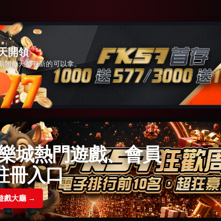
天開領
期間每天都有新的可以拿。
7娛樂城熱門遊戲、會員
註冊入口
遊戲大廳 →