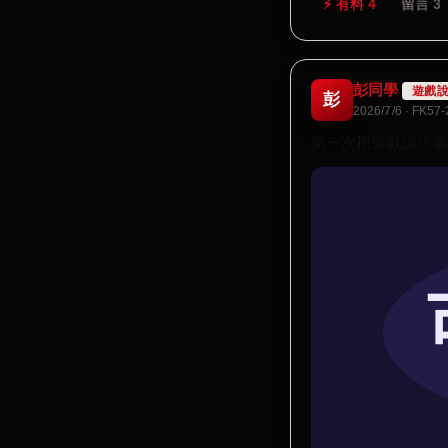
⚡ 有料 4
留言 3
彭同學
遊戲
彭
2026/7/6 · FK57
第一次把遊戲說法查