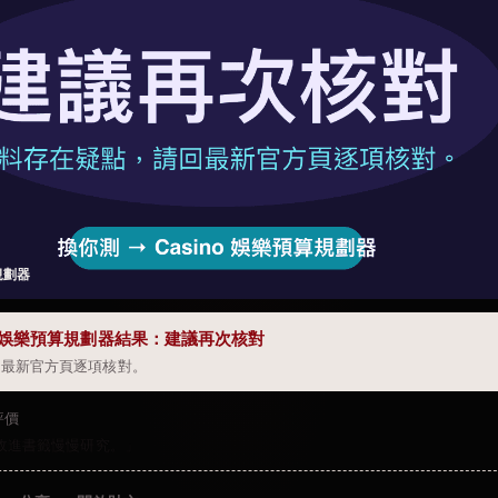
算規劃器
no 娛樂預算規劃器結果：建議再次核對
回最新官方頁逐項核對。
評價
收進書籤慢慢研究。