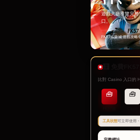
遊戲大廳導覽完整
口。
FK57娛樂城 遊戲攻
🧮 免費FK
比對 Casino 入
🧰
🧰
FK57娛
Casin
工具狀態
可立即使用
完整網址