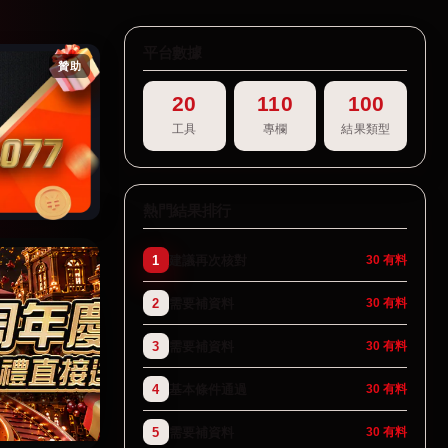
平台數據
贊助
20
110
100
工具
專欄
結果類型
熱門結果排行
1
建議再次核對
30 有料
2
需要補資料
30 有料
3
需要補資料
30 有料
4
基本條件通過
30 有料
5
需要補資料
30 有料