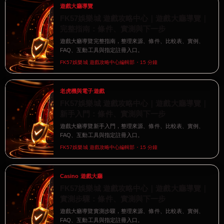
遊戲大廳導覽
FK57娛樂城 遊戲攻略中心｜遊戲大廳導覽｜
完整指南：條件、實測與下一步
遊戲大廳導覽完整指南，整理來源、條件、比較表、實例、
FAQ、互動工具與指定註冊入口。
FK57娛樂城 遊戲攻略中心編輯部・15 分鐘
老虎機與電子遊戲
FK57娛樂城 遊戲攻略中心｜遊戲大廳導覽｜
新手入門：條件、實測與下一步
遊戲大廳導覽新手入門，整理來源、條件、比較表、實例、
FAQ、互動工具與指定註冊入口。
FK57娛樂城 遊戲攻略中心編輯部・15 分鐘
Casino 遊戲大廳
FK57娛樂城 遊戲攻略中心｜遊戲大廳導覽｜
實測步驟：條件、實測與下一步
遊戲大廳導覽實測步驟，整理來源、條件、比較表、實例、
FAQ、互動工具與指定註冊入口。