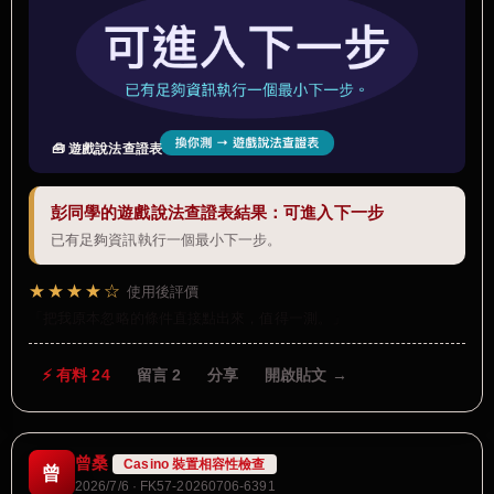
🧰 遊戲說法查證表
彭同學的遊戲說法查證表結果：可進入下一步
已有足夠資訊執行一個最小下一步。
★★★★☆
使用後評價
把我原本忽略的條件直接點出來，值得一測。
⚡ 有料 24
留言 2
分享
開啟貼文 →
曾桑
Casino 裝置相容性檢查
曾
2026/7/6 · FK57-20260706-6391