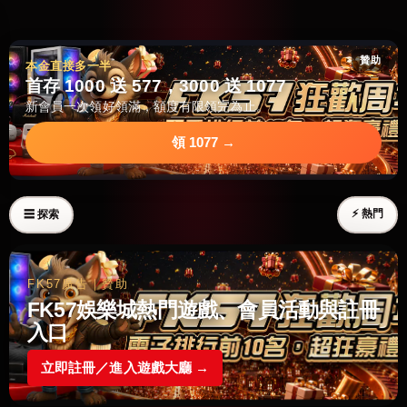
贊助
本金直接多一半
首存 1000 送 577，3000 送 1077
新會員一次領好領滿，額度有限領完為止。
領 1077 →
⚡ 熱門
☰ 探索
FK57廣告｜贊助
FK57娛樂城熱門遊戲、會員活動與註冊
入口
立即註冊／進入遊戲大廳 →