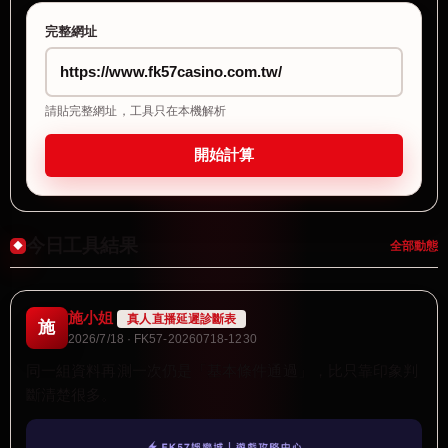
完整網址
請貼完整網址，工具只在本機解析
開始計算
今日工具結果
全部動態
施小姐
真人直播延遲診斷表
施
2026/7/18 · FK57-20260718-1230
同一組資料再測一次仍是「基本條件通過」，比只靠印象判
斷清楚很多。