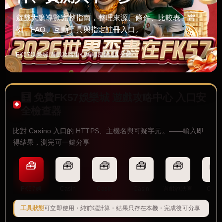
遊戲大廳導覽完整指南，整理來源、條件、比較表、實
例、FAQ、互動工具與指定註冊入口。
FK57娛樂城 遊戲攻略中心編輯部
約 15 分鐘
🧮 免費FK57娛樂城 遊戲攻略中心 入口安
全檢查器
比對 Casino 入口的 HTTPS、主機名與可疑字元。——輸入即
得結果，測完可一鍵分享
🧰
🧰
🧰
🧰
🧰
🧰
FK57娛
Casin
Casin
Casin
遊戲說法查
Casi
工具狀態
可立即使用・純前端計算・結果只存在本機・完成後可分享