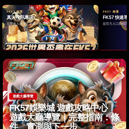
FK57 精選
FK57 精選
真人視訊專區
FK57 快速
立即進入沉浸式遊戲大廳 →
從官方入口開始完
遊戲大廳導覽
FK57娛樂城 遊戲攻略中心｜
遊戲大廳導覽｜完整指南：條
件、實測與下一步