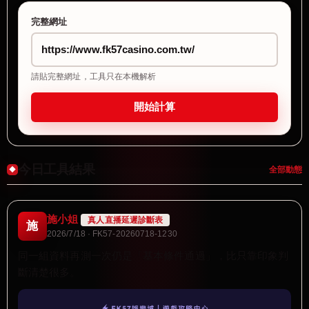
完整網址
請貼完整網址，工具只在本機解析
開始計算
今日工具結果
全部動態
施小姐
真人直播延遲診斷表
施
2026/7/18 · FK57-20260718-1230
同一組資料再測一次仍是「基本條件通過」，比只靠印象判
斷清楚很多。