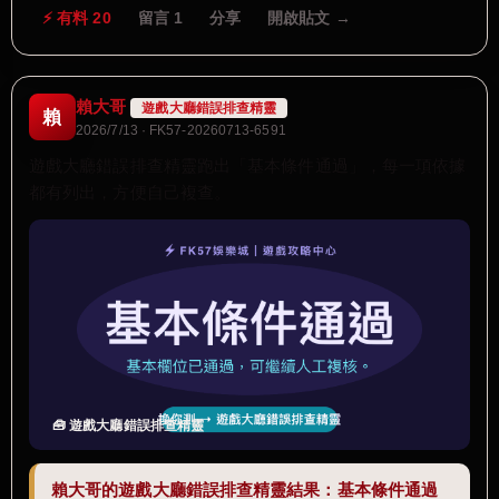
⚡ 有料 20
留言 1
分享
開啟貼文 →
賴大哥
遊戲大廳錯誤排查精靈
賴
2026/7/13 · FK57-20260713-6591
遊戲大廳錯誤排查精靈跑出「基本條件通過」，每一項依據
都有列出，方便自己複查。
🧰 遊戲大廳錯誤排查精靈
賴大哥的遊戲大廳錯誤排查精靈結果：基本條件通過