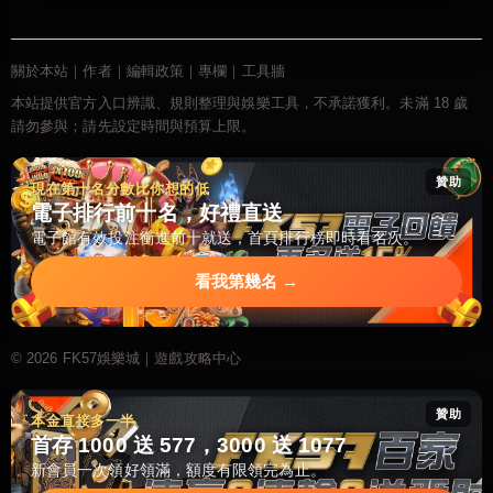
關於本站
｜
作者
｜
編輯政策
｜
專欄
｜
工具牆
本站提供官方入口辨識、規則整理與娛樂工具，不承諾獲利。未滿 18 歲
請勿參與；請先設定時間與預算上限。
贊助
現在第十名分數比你想的低
電子排行前十名，好禮直送
電子館有效投注衝進前十就送，首頁排行榜即時看名次。
看我第幾名 →
© 2026 FK57娛樂城｜遊戲攻略中心
贊助
本金直接多一半
首存 1000 送 577，3000 送 1077
新會員一次領好領滿，額度有限領完為止。