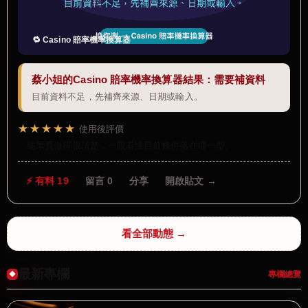
🔁 Casino 賠率機率換算器
蔡小姐的Casino 賠率機率換算器結果：需要補資料
目前資料不足，先補齊來源、日期或輸入。
★★★★★
使用後評價
結果頁做得很清楚，一眼看懂目前條件落在哪一型。
⚡ 有料 19
留言 0
分享
開啟貼文 →
看全部動態 →
最新專欄
專欄總覽