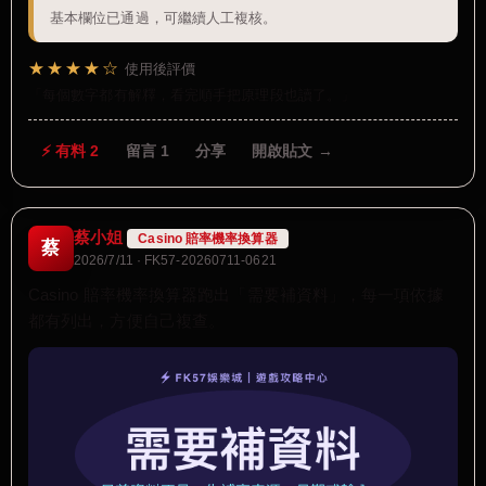
基本欄位已通過，可繼續人工複核。
★★★★☆
使用後評價
每個數字都有解釋，看完順手把原理段也讀了。
⚡ 有料 2
留言 1
分享
開啟貼文 →
蔡小姐
Casino 賠率機率換算器
蔡
2026/7/11 · FK57-20260711-0621
Casino 賠率機率換算器跑出「需要補資料」，每一項依據
都有列出，方便自己複查。