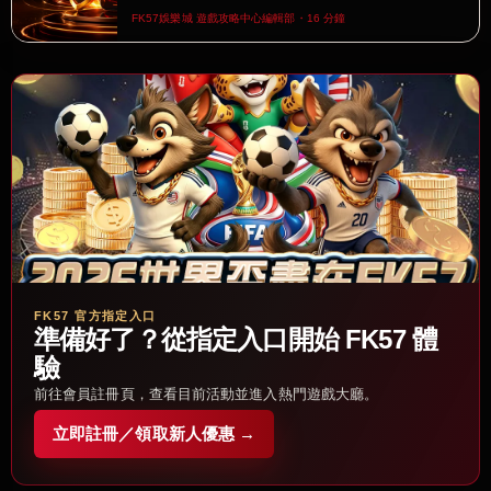
FK57娛樂城 遊戲攻略中心編輯部・16 分鐘
FK57 官方指定入口
準備好了？從指定入口開始 FK57 體
驗
前往會員註冊頁，查看目前活動並進入熱門遊戲大廳。
立即註冊／領取新人優惠 →