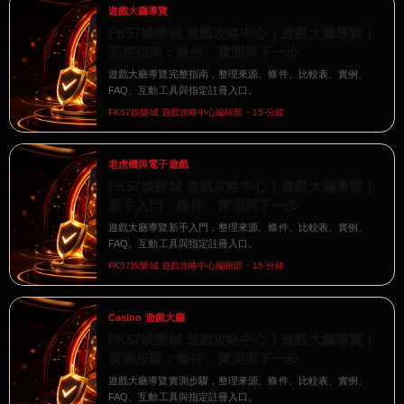
遊戲大廳導覽
FK57娛樂城 遊戲攻略中心｜遊戲大廳導覽｜
完整指南：條件、實測與下一步
遊戲大廳導覽完整指南，整理來源、條件、比較表、實例、
FAQ、互動工具與指定註冊入口。
FK57娛樂城 遊戲攻略中心編輯部・15 分鐘
老虎機與電子遊戲
FK57娛樂城 遊戲攻略中心｜遊戲大廳導覽｜
新手入門：條件、實測與下一步
遊戲大廳導覽新手入門，整理來源、條件、比較表、實例、
FAQ、互動工具與指定註冊入口。
FK57娛樂城 遊戲攻略中心編輯部・15 分鐘
Casino 遊戲大廳
FK57娛樂城 遊戲攻略中心｜遊戲大廳導覽｜
實測步驟：條件、實測與下一步
遊戲大廳導覽實測步驟，整理來源、條件、比較表、實例、
FAQ、互動工具與指定註冊入口。