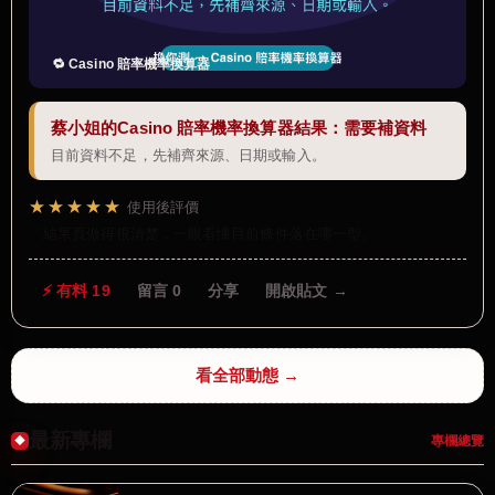
🔁 Casino 賠率機率換算器
蔡小姐的Casino 賠率機率換算器結果：需要補資料
目前資料不足，先補齊來源、日期或輸入。
★★★★★
使用後評價
結果頁做得很清楚，一眼看懂目前條件落在哪一型。
⚡ 有料 19
留言 0
分享
開啟貼文 →
看全部動態 →
最新專欄
專欄總覽