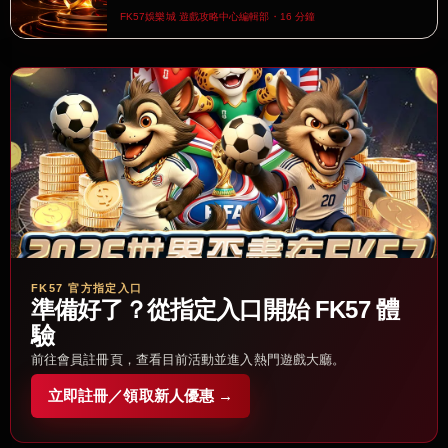
FK57娛樂城 遊戲攻略中心編輯部・16 分鐘
FK57 官方指定入口
準備好了？從指定入口開始 FK57 體
驗
前往會員註冊頁，查看目前活動並進入熱門遊戲大廳。
立即註冊／領取新人優惠 →