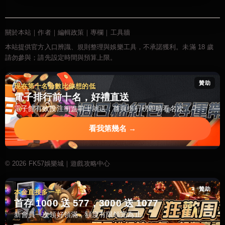
關於本站
｜
作者
｜
編輯政策
｜
專欄
｜
工具牆
本站提供官方入口辨識、規則整理與娛樂工具，不承諾獲利。未滿 18 歲
請勿參與；請先設定時間與預算上限。
贊助
現在第十名分數比你想的低
電子排行前十名，好禮直送
電子館有效投注衝進前十就送，首頁排行榜即時看名次。
看我第幾名 →
© 2026 FK57娛樂城｜遊戲攻略中心
贊助
本金直接多一半
首存 1000 送 577，3000 送 1077
新會員一次領好領滿，額度有限領完為止。