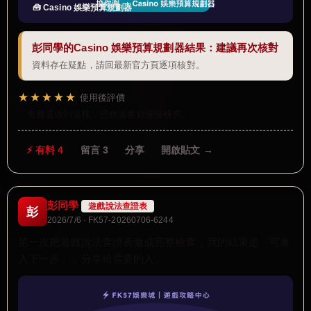
🧰 Casino 娛樂預算規劃器
彭同學的Casino 娛樂預算規劃器結果：建議再次核對
資料存在疑點，請回最新官方頁逐項核對。
★★★★★
使用後評價
免費還做到這樣，已收進書籤慢慢研究。
⚡ 有料 4
留言 3
分享
開啟貼文 →
彭同學
遊戲說法查證表
彭
2026/7/6 · FK57-20260706-6244
第一次把遊戲說法查證表做成完整檢查，我的結果是「可進
入下一步」，分享給需要的人。