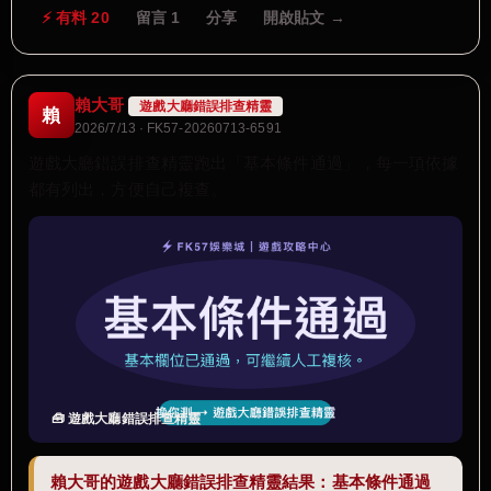
⚡ 有料 20
留言 1
分享
開啟貼文 →
賴大哥
遊戲大廳錯誤排查精靈
賴
2026/7/13 · FK57-20260713-6591
遊戲大廳錯誤排查精靈跑出「基本條件通過」，每一項依據
都有列出，方便自己複查。
🧰 遊戲大廳錯誤排查精靈
賴大哥的遊戲大廳錯誤排查精靈結果：基本條件通過