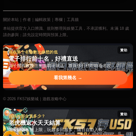
關於本站
｜
作者
｜
編輯政策
｜
專欄
｜
工具牆
本站提供官方入口辨識、規則整理與娛樂工具，不承諾獲利。未滿 18 歲
請勿參與；請先設定時間與預算上限。
贊助
現在第十名分數比你想的低
電子排行前十名，好禮直送
電子館有效投注衝進前十就送，首頁排行榜即時看名次。
看我第幾名 →
© 2026 FK57娛樂城｜遊戲攻略中心
贊助
你玩的那台返多少？
老虎機返水天天結算
電子館返水無上限，玩越多回越多，隔日自動入帳。