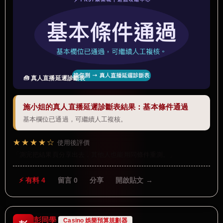
🧰 真人直播延遲診斷表
施小姐的真人直播延遲診斷表結果：基本條件通過
基本欄位已通過，可繼續人工複核。
★★★★☆
使用後評價
測完把結果頁分享出去，其他人也能用同條件重測。
⚡ 有料 4
留言 0
分享
開啟貼文 →
彭同學
Casino 娛樂預算規劃器