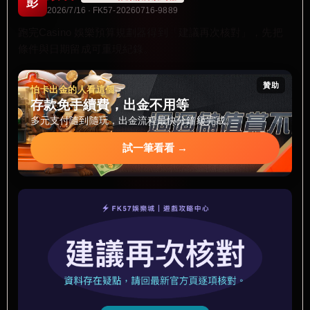
彭
2026/7/16 · FK57-20260716-9889
跑完Casino 娛樂預算規劃器得到「建議再次核對」，先把
條件與日期留成可重現紀錄。
贊助
怕卡出金的人看這個
存款免手續費，出金不用等
多元支付隨到隨玩，出金流程最快分鐘級完成。
試一筆看看 →