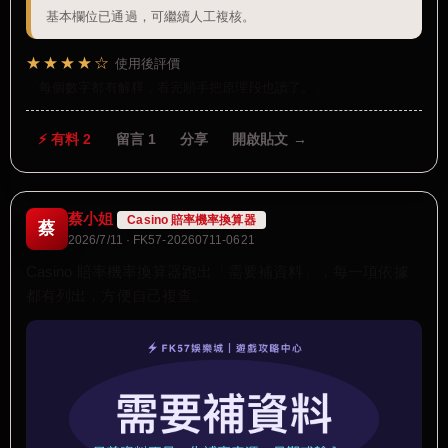
基本欄位已通過，可繼續人工複核。
★★★★☆
使用後評價
每個數字都有解釋，看完順手把原理段也讀了。
⚡ 有料 2
留言 1
分享
開啟貼文 →
蔡小姐
Casino 賠率機率換算器
蔡
2026/7/11 · FK57-20260711-0621
Casino 賠率機率換算器跑出「需要補資料」，每一項依據
都有列出，方便自己複查。