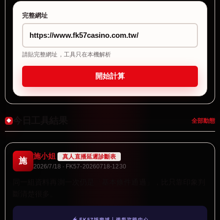
完整網址
請貼完整網址，工具只在本機解析
開始計算
今日工具結果
全部動態
施小姐
真人直播延遲診斷表
施
2026/7/18 · FK57-20260718-1230
同一組資料再測一次仍是「基本條件通過」，比只靠印象判
斷清楚很多。