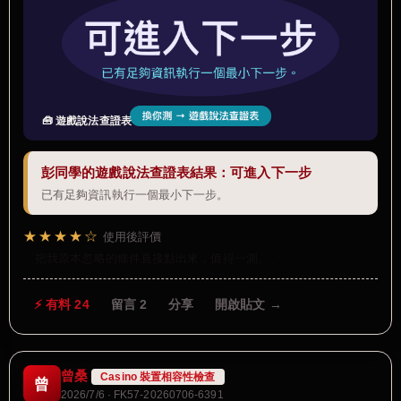
🧰 遊戲說法查證表
彭同學的遊戲說法查證表結果：可進入下一步
已有足夠資訊執行一個最小下一步。
★★★★☆
使用後評價
把我原本忽略的條件直接點出來，值得一測。
⚡ 有料 24
留言 2
分享
開啟貼文 →
曾桑
Casino 裝置相容性檢查
曾
2026/7/6 · FK57-20260706-6391