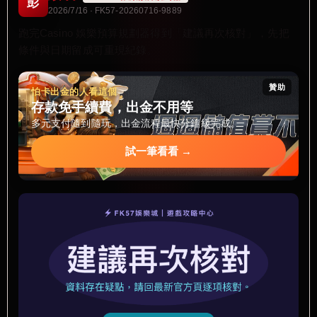
彭
2026/7/16 · FK57-20260716-9889
跑完Casino 娛樂預算規劃器得到「建議再次核對」，先把
條件與日期留成可重現紀錄。
贊助
怕卡出金的人看這個
存款免手續費，出金不用等
多元支付隨到隨玩，出金流程最快分鐘級完成。
試一筆看看 →