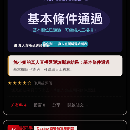
🧰 真人直播延遲診斷表
施小姐的真人直播延遲診斷表結果：基本條件通過
基本欄位已通過，可繼續人工複核。
★★★★☆
使用後評價
測完把結果頁分享出去，其他人也能用同條件重測。
⚡ 有料 4
留言 0
分享
開啟貼文 →
彭同學
Casino 娛樂預算規劃器