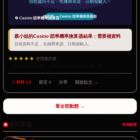
🔁 Casino 賠率機率換算器
蔡小姐的Casino 賠率機率換算器結果：需要補資料
目前資料不足，先補齊來源、日期或輸入。
★★★★★
使用後評價
結果頁做得很清楚，一眼看懂目前條件落在哪一型。
⚡ 有料 19
留言 0
分享
開啟貼文 →
看全部動態 →
最新專欄
專欄總覽