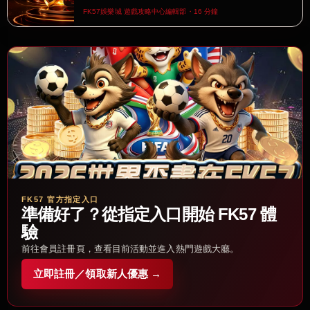
FK57娛樂城 遊戲攻略中心編輯部・16 分鐘
FK57 官方指定入口
準備好了？從指定入口開始 FK57 體
驗
前往會員註冊頁，查看目前活動並進入熱門遊戲大廳。
立即註冊／領取新人優惠 →