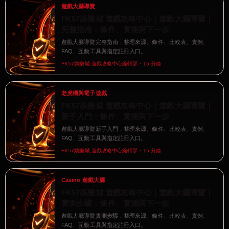
遊戲大廳導覽
FK57娛樂城 遊戲攻略中心｜遊戲大廳導覽｜
完整指南：條件、實測與下一步
遊戲大廳導覽完整指南，整理來源、條件、比較表、實例、
FAQ、互動工具與指定註冊入口。
FK57娛樂城 遊戲攻略中心編輯部・15 分鐘
老虎機與電子遊戲
FK57娛樂城 遊戲攻略中心｜遊戲大廳導覽｜
新手入門：條件、實測與下一步
遊戲大廳導覽新手入門，整理來源、條件、比較表、實例、
FAQ、互動工具與指定註冊入口。
FK57娛樂城 遊戲攻略中心編輯部・15 分鐘
Casino 遊戲大廳
FK57娛樂城 遊戲攻略中心｜遊戲大廳導覽｜
實測步驟：條件、實測與下一步
遊戲大廳導覽實測步驟，整理來源、條件、比較表、實例、
FAQ、互動工具與指定註冊入口。