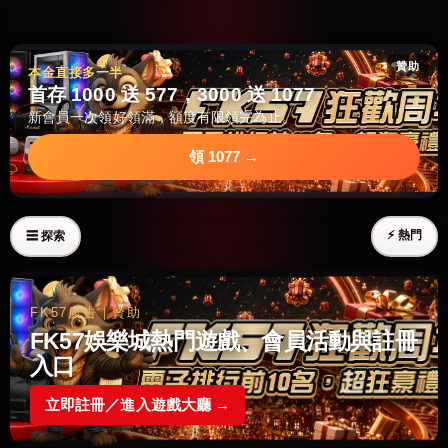
贊助
本金直接多一半
首存 1000 送 577，3000 送 1077
新會員一次領好領滿，額度有限領完為止。
領 1077 →
⚡ 熱門
☰ 探索
FK57廣告｜贊助
FK57娛樂城熱門遊戲、會員活動與註冊
入口
立即註冊／進入遊戲大廳 →