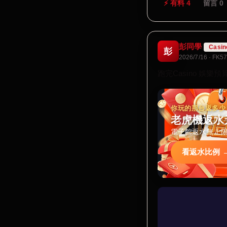
⚡ 有料 4
留言 0
彭同學
Cas
彭
2026/7/16 · FK5
跑完Casino 
你玩的那台返多少
老虎機返水
電子館返水無上
看返水比例 