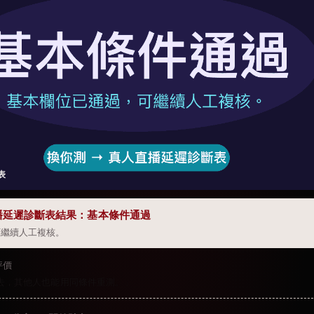
表
播延遲診斷表結果：基本條件通過
可繼續人工複核。
評價
去，其他人也能用同條件重測。