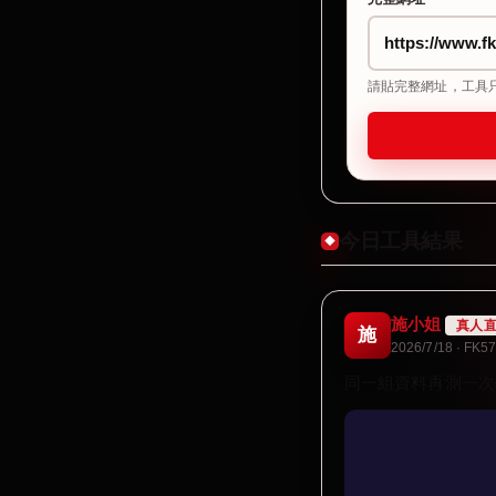
請貼完整網址，工具
今日工具結果
施小姐
真人
施
2026/7/18 · FK5
同一組資料再測一次