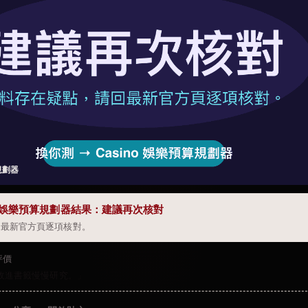
算規劃器
no 娛樂預算規劃器結果：建議再次核對
回最新官方頁逐項核對。
評價
收進書籤慢慢研究。