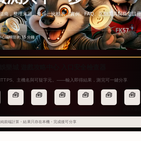
指南，整理來源、條件、比較表、實例、FAQ、互動工具與指定註
略中心編輯部
約 15 分鐘
57娛樂城 遊戲攻略中心 入口安全檢查器
口的 HTTPS、主機名與可疑字元。——輸入即得結果，測完可一鍵分享
🧰
🧰
🧰
🧰
🧰
🧰
Casin
Casin
遊戲說法查
Casin
Casin
遊戲大廳
・純前端計算・結果只存在本機・完成後可分享