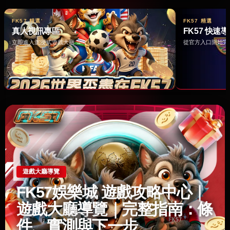
FK57 精選
FK57 精選
真人視訊專區
FK57 快速
立即進入沉浸式遊戲大廳 →
從官方入口開始完
遊戲大廳導覽
FK57娛樂城 遊戲攻略中心｜
遊戲大廳導覽｜完整指南：條
件、實測與下一步