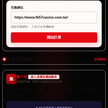
完整網址
請貼完整網址，工具只在本機解析
開始計算
今日工具結果
全部動態
施小姐
真人直播延遲診斷表
施
2026/7/18 · FK57-20260718-1230
同一組資料再測一次仍是「基本條件通過」，比只靠印象判
斷清楚很多。