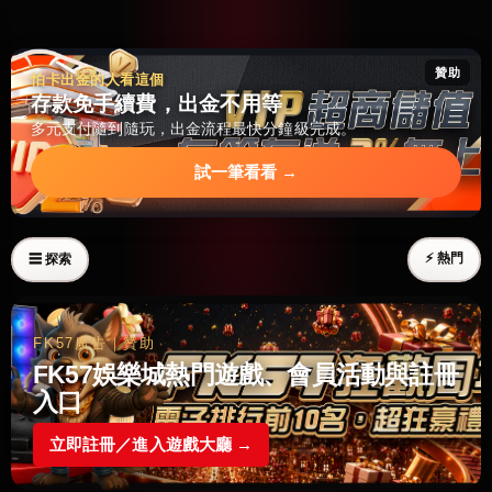
贊助
怕卡出金的人看這個
存款免手續費，出金不用等
多元支付隨到隨玩，出金流程最快分鐘級完成。
試一筆看看 →
⚡ 熱門
☰ 探索
FK57廣告｜贊助
FK57娛樂城熱門遊戲、會員活動與註冊
入口
立即註冊／進入遊戲大廳 →