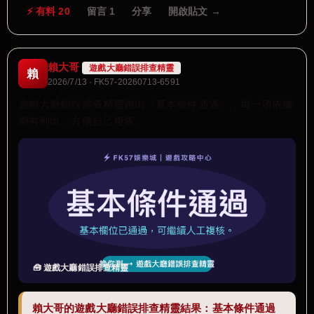
⚡ 有料 20
留言 1
分享
開啟貼文 →
賴大哥
遊戲大廳錯誤排查精靈
賴
2026/7/13 · FK57-20260713-6591
遊戲大廳錯誤排查精靈跑出「基本條件通過」，每一項依據
都有列出，方便自己複查。
🧰 遊戲大廳錯誤排查精靈
賴大哥的遊戲大廳錯誤排查精靈結果：基本條件通過