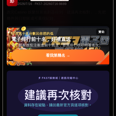
彭
2026/7/16 · FK57-20260716-9889
跑完Casino 娛樂預算規劃器得到「建議再次核對」，先把
條件與日期留成可重現紀錄。
贊助
現在第十名分數比你想的低
電子排行前十名，好禮直送
電子館有效投注衝進前十就送，首頁排行榜即時看名次。
看我第幾名 →