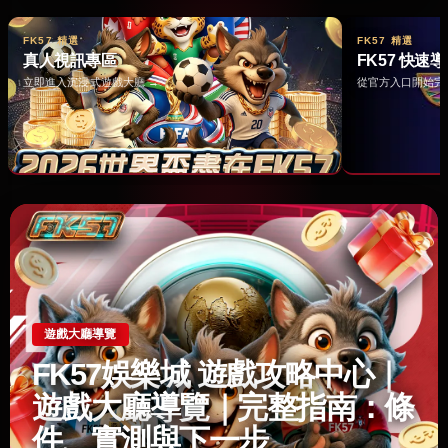
FK57 精選
FK57 精選
真人視訊專區
FK57 快速
立即進入沉浸式遊戲大廳 →
從官方入口開始完
遊戲大廳導覽
FK57娛樂城 遊戲攻略中心｜
遊戲大廳導覽｜完整指南：條
件、實測與下一步