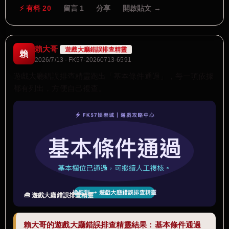
⚡ 有料 20
留言 1
分享
開啟貼文 →
賴大哥
遊戲大廳錯誤排查精靈
賴
2026/7/13 · FK57-20260713-6591
遊戲大廳錯誤排查精靈跑出「基本條件通過」，每一項依據
都有列出，方便自己複查。
🧰 遊戲大廳錯誤排查精靈
賴大哥的遊戲大廳錯誤排查精靈結果：基本條件通過