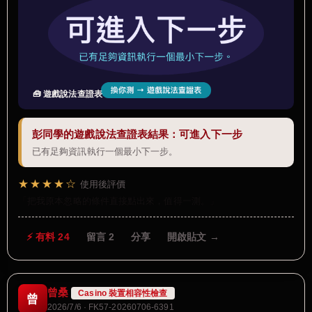
🧰 遊戲說法查證表
彭同學的遊戲說法查證表結果：可進入下一步
已有足夠資訊執行一個最小下一步。
★★★★☆
使用後評價
把我原本忽略的條件直接點出來，值得一測。
⚡ 有料 24
留言 2
分享
開啟貼文 →
曾桑
Casino 裝置相容性檢查
曾
2026/7/6 · FK57-20260706-6391