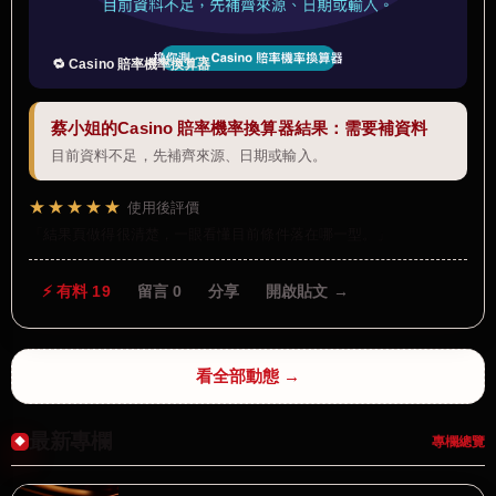
🔁 Casino 賠率機率換算器
蔡小姐的Casino 賠率機率換算器結果：需要補資料
目前資料不足，先補齊來源、日期或輸入。
★★★★★
使用後評價
結果頁做得很清楚，一眼看懂目前條件落在哪一型。
⚡ 有料 19
留言 0
分享
開啟貼文 →
看全部動態 →
最新專欄
專欄總覽