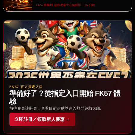
FK57娛樂城 遊戲攻略中心編輯部・16 分鐘
FK57 官方指定入口
準備好了？從指定入口開始 FK57 體
驗
前往會員註冊頁，查看目前活動並進入熱門遊戲大廳。
立即註冊／領取新人優惠 →