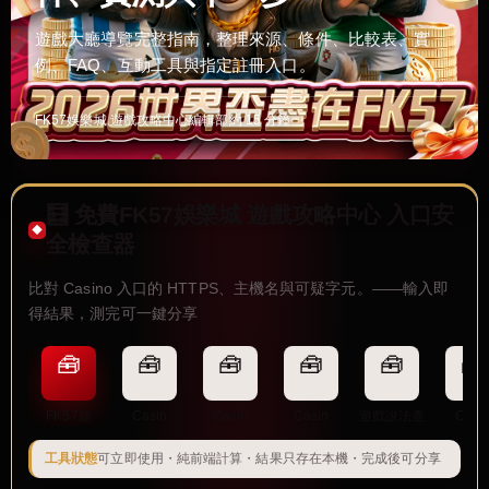
遊戲大廳導覽完整指南，整理來源、條件、比較表、實
例、FAQ、互動工具與指定註冊入口。
FK57娛樂城 遊戲攻略中心編輯部
約 15 分鐘
🧮 免費FK57娛樂城 遊戲攻略中心 入口安
全檢查器
比對 Casino 入口的 HTTPS、主機名與可疑字元。——輸入即
得結果，測完可一鍵分享
🧰
🧰
🧰
🧰
🧰
🧰
FK57娛
Casin
Casin
Casin
遊戲說法查
Casi
工具狀態
可立即使用・純前端計算・結果只存在本機・完成後可分享