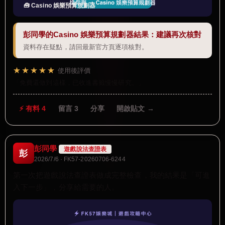
🧰 Casino 娛樂預算規劃器
彭同學的Casino 娛樂預算規劃器結果：建議再次核對
資料存在疑點，請回最新官方頁逐項核對。
★★★★★
使用後評價
免費還做到這樣，已收進書籤慢慢研究。
⚡ 有料 4
留言 3
分享
開啟貼文 →
彭同學
遊戲說法查證表
彭
2026/7/6 · FK57-20260706-6244
第一次把遊戲說法查證表做成完整檢查，我的結果是「可進
入下一步」，分享給需要的人。