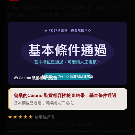
我把目前條件放進Casino 裝置相容性檢查，結果是「基本
條件通過」，下一步要補什麼一眼就看懂。
🧰 Casino 裝置相容性檢查
曾桑的Casino 裝置相容性檢查結果：基本條件通過
基本欄位已通過，可繼續人工複核。
★★★★★
使用後評價
測完把結果頁分享出去，其他人也能用同條件重測。