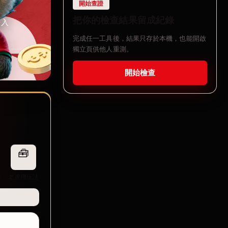
開始查證
把你的檢查結果留成紀錄
冊入
完成任一工具後，結果只存於本機，也能開啟
獨立頁供他人重測。
開始檢查
🧰
🧰
🧰
🔁
🧰
📡
錯
老虎機玩法
真人直播延
真人百家樂
Casin
Casin
真人桌流程