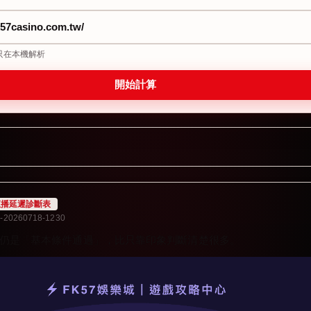
只在本機解析
開始計算
直播延遲診斷表
7-20260718-1230
仍是「基本條件通過」，比只靠印象判斷清楚很多。