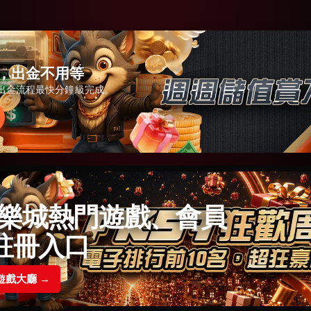
，出金不用等
出金流程最快分鐘級完成。
7娛樂城熱門遊戲、會員
註冊入口
遊戲大廳 →