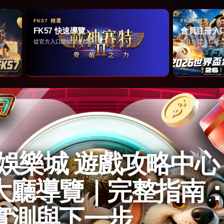
FK57 精選
FK57 精選
FK57 快速導覽
會員註冊入
從官方入口開始完整體驗 →
前往指定入口建立
7娛樂城 遊戲攻略中心
大廳導覽｜完整指南
實測與下一步