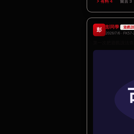
⚡ 有料 4
留言 3
彭同學
遊戲
彭
2026/7/6 · FK57
第一次把遊戲說法查