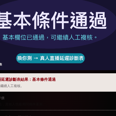
表
播延遲診斷表結果：基本條件通過
可繼續人工複核。
評價
去，其他人也能用同條件重測。