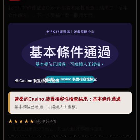
我把目前條件放進Casino 裝置相容性檢查，結果是「基本
條件通過」，下一步要補什麼一眼就看懂。
🧰 Casino 裝置相容性檢查
曾桑的Casino 裝置相容性檢查結果：基本條件通過
基本欄位已通過，可繼續人工複核。
★★★★★
使用後評價
測完把結果頁分享出去，其他人也能用同條件重測。