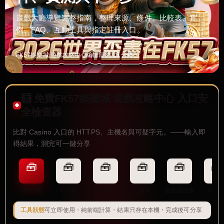
遊戲大廳導覽完整指南，整理來源、條件、比較表、實
例、FAQ、互動工具與指定註冊入口。
FK57娛樂城 遊戲攻略中心編輯部
約 15 分鐘
🧮 免費FK57娛樂城 遊戲攻略中心 入口安
全檢查器
比對 Casino 入口的 HTTPS、主機名與可疑字元。——輸入即
得結果，測完可一鍵分享
🧰
🧰
🧰
🧰
🧰
🧰
FK57娛
Casin
Casin
Casin
遊戲說法查
Casi
工具狀態
可立即使用・純前端計算・結果只存在本機・完成後可分享