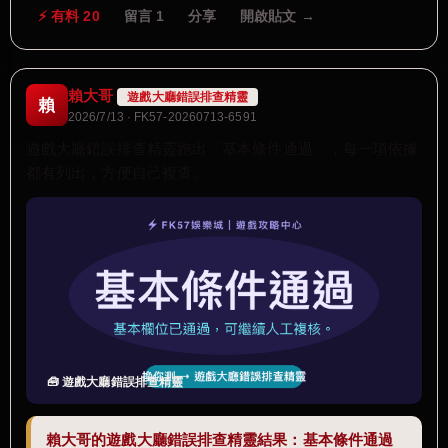
⚡ 有料 20
留言 1
分享
開啟貼文 →
賴大哥
遊戲大廳錯誤排查精靈
賴
2026/7/13 · FK57-20260713-6591
遊戲大廳錯誤排查精靈跑出「基本條件通過」，每一項依據
都有列出，方便自己複查。
🧰 遊戲大廳錯誤排查精靈
賴大哥的遊戲大廳錯誤排查精靈結果：基本條件通過