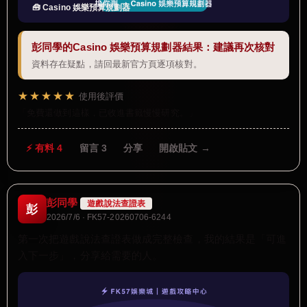
🧰 Casino 娛樂預算規劃器
彭同學的Casino 娛樂預算規劃器結果：建議再次核對
資料存在疑點，請回最新官方頁逐項核對。
★★★★★
使用後評價
免費還做到這樣，已收進書籤慢慢研究。
⚡ 有料 4
留言 3
分享
開啟貼文 →
彭同學
遊戲說法查證表
彭
2026/7/6 · FK57-20260706-6244
第一次把遊戲說法查證表做成完整檢查，我的結果是「可進
入下一步」，分享給需要的人。