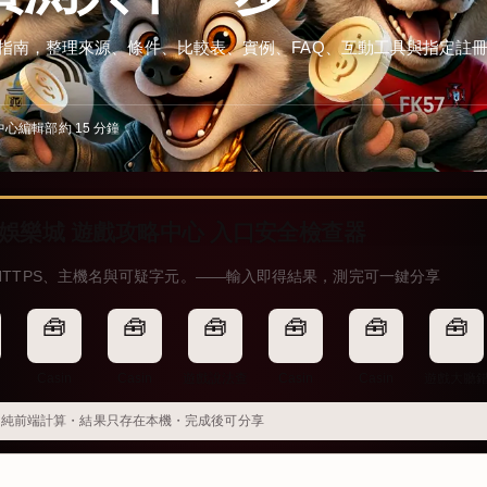
指南，整理來源、條件、比較表、實例、FAQ、互動工具與指定註
略中心編輯部
約 15 分鐘
57娛樂城 遊戲攻略中心 入口安全檢查器
口的 HTTPS、主機名與可疑字元。——輸入即得結果，測完可一鍵分享
🧰
🧰
🧰
🧰
🧰
🧰
Casin
Casin
遊戲說法查
Casin
Casin
遊戲大廳
・純前端計算・結果只存在本機・完成後可分享