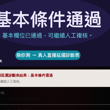
表
播延遲診斷表結果：基本條件通過
可繼續人工複核。
評價
去，其他人也能用同條件重測。