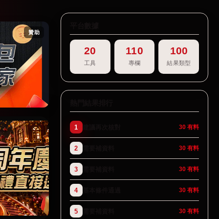
平台數據
贊助
20
110
100
工具
專欄
結果類型
熱門結果排行
1
建議再次核對
30 有料
2
需要補資料
30 有料
3
需要補資料
30 有料
4
基本條件通過
30 有料
5
需要補資料
30 有料