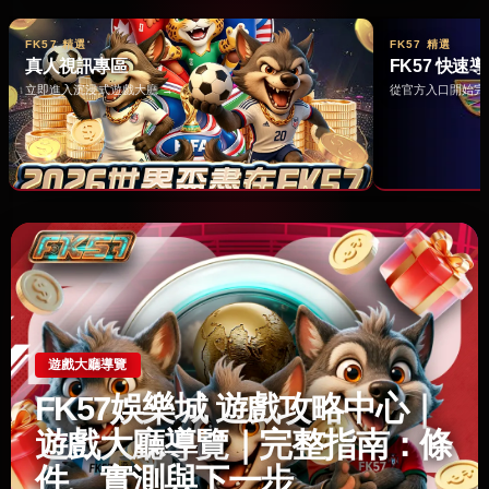
FK57 精選
FK57 精選
真人視訊專區
FK57 快速
立即進入沉浸式遊戲大廳 →
從官方入口開始完
遊戲大廳導覽
FK57娛樂城 遊戲攻略中心｜
遊戲大廳導覽｜完整指南：條
件、實測與下一步