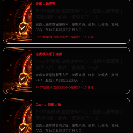
遊戲大廳導覽
FK57娛樂城 遊戲攻略中心｜遊戲大廳導覽｜
完整指南：條件、實測與下一步
遊戲大廳導覽完整指南，整理來源、條件、比較表、實例、
FAQ、互動工具與指定註冊入口。
FK57娛樂城 遊戲攻略中心編輯部・15 分鐘
老虎機與電子遊戲
FK57娛樂城 遊戲攻略中心｜遊戲大廳導覽｜
新手入門：條件、實測與下一步
遊戲大廳導覽新手入門，整理來源、條件、比較表、實例、
FAQ、互動工具與指定註冊入口。
FK57娛樂城 遊戲攻略中心編輯部・15 分鐘
Casino 遊戲大廳
FK57娛樂城 遊戲攻略中心｜遊戲大廳導覽｜
實測步驟：條件、實測與下一步
遊戲大廳導覽實測步驟，整理來源、條件、比較表、實例、
FAQ、互動工具與指定註冊入口。