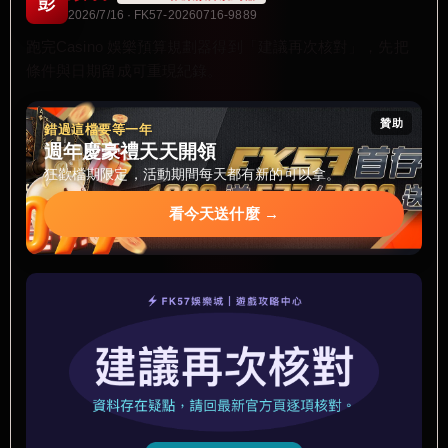
彭
2026/7/16 · FK57-20260716-9889
跑完Casino 娛樂預算規劃器得到「建議再次核對」，先把
條件與日期留成可重現紀錄。
贊助
錯過這檔要等一年
週年慶豪禮天天開領
狂歡檔期限定，活動期間每天都有新的可以拿。
看今天送什麼 →