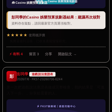
🧰 Casino 娛樂預算規劃器
彭同學的Casino 娛樂預算規劃器結果：建議再次核對
資料存在疑點，請回最新官方頁逐項核對。
★★★★★
使用後評價
免費還做到這樣，已收進書籤慢慢研究。
⚡ 有料 4
留言 3
分享
開啟貼文 →
彭同學
遊戲說法查證表
彭
2026/7/6 · FK57-20260706-6244
第一次把遊戲說法查證表做成完整檢查，我的結果是「可進
入下一步」，分享給需要的人。