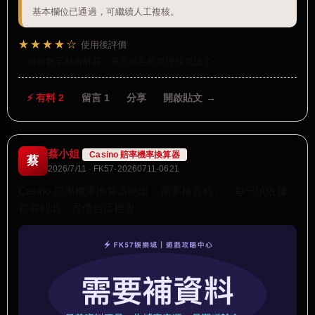
基本欄位已通過，可繼續人工複核。
★★★★☆
使用後評價
每個數字都有解釋，看完順手把原理段也讀了。
⚡ 有料 2
留言 1
分享
開啟貼文 →
蔡小姐
Casino 賠率機率換算器
蔡
2026/7/11 · FK57-20260711-0621
Casino 賠率機率換算器跑出「需要補資料」，每一項依據
都有列出，方便自己複查。