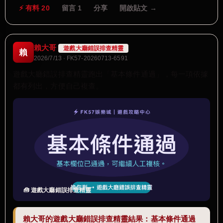
⚡ 有料 20
留言 1
分享
開啟貼文 →
賴大哥
遊戲大廳錯誤排查精靈
賴
2026/7/13 · FK57-20260713-6591
遊戲大廳錯誤排查精靈跑出「基本條件通過」，每一項依據
都有列出，方便自己複查。
🧰 遊戲大廳錯誤排查精靈
賴大哥的遊戲大廳錯誤排查精靈結果：基本條件通過