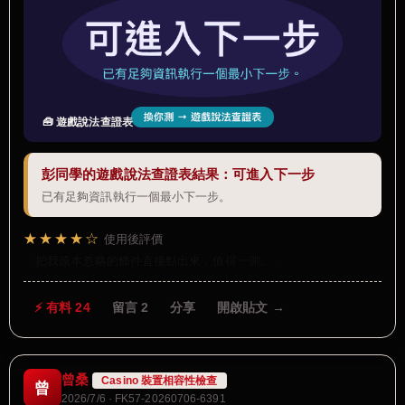
🧰 遊戲說法查證表
彭同學的遊戲說法查證表結果：可進入下一步
已有足夠資訊執行一個最小下一步。
★★★★☆
使用後評價
把我原本忽略的條件直接點出來，值得一測。
⚡ 有料 24
留言 2
分享
開啟貼文 →
曾桑
Casino 裝置相容性檢查
曾
2026/7/6 · FK57-20260706-6391