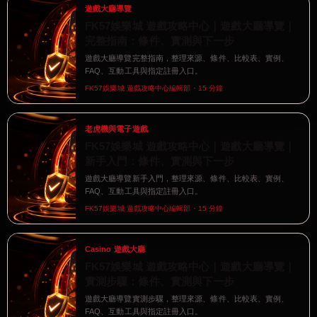
遊戲大廳導覽
FK57娛樂城 遊戲攻略中心｜遊戲大廳導覽｜
完整指南：條件、實測與下一步
遊戲大廳導覽完整指南，整理來源、條件、比較表、實例、
FAQ、互動工具與指定註冊入口。
FK57娛樂城 遊戲攻略中心編輯部・15 分鐘
老虎機與電子遊戲
FK57娛樂城 遊戲攻略中心｜遊戲大廳導覽｜
新手入門：條件、實測與下一步
遊戲大廳導覽新手入門，整理來源、條件、比較表、實例、
FAQ、互動工具與指定註冊入口。
FK57娛樂城 遊戲攻略中心編輯部・15 分鐘
Casino 遊戲大廳
FK57娛樂城 遊戲攻略中心｜遊戲大廳導覽｜
實測步驟：條件、實測與下一步
遊戲大廳導覽實測步驟，整理來源、條件、比較表、實例、
FAQ、互動工具與指定註冊入口。