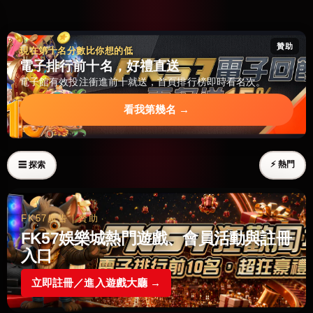
贊助
現在第十名分數比你想的低
電子排行前十名，好禮直送
電子館有效投注衝進前十就送，首頁排行榜即時看名次。
看我第幾名 →
⚡ 熱門
☰ 探索
FK57廣告｜贊助
FK57娛樂城熱門遊戲、會員活動與註冊
入口
立即註冊／進入遊戲大廳 →