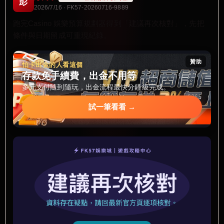
彭
2026/7/16 · FK57-20260716-9889
跑完Casino 娛樂預算規劃器得到「建議再次核對」，先把
條件與日期留成可重現紀錄。
贊助
怕卡出金的人看這個
存款免手續費，出金不用等
多元支付隨到隨玩，出金流程最快分鐘級完成。
試一筆看看 →