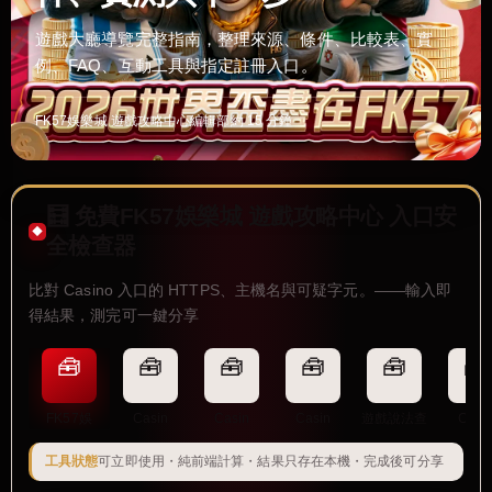
遊戲大廳導覽完整指南，整理來源、條件、比較表、實
例、FAQ、互動工具與指定註冊入口。
FK57娛樂城 遊戲攻略中心編輯部
約 15 分鐘
🧮 免費FK57娛樂城 遊戲攻略中心 入口安
全檢查器
比對 Casino 入口的 HTTPS、主機名與可疑字元。——輸入即
得結果，測完可一鍵分享
🧰
🧰
🧰
🧰
🧰
🧰
FK57娛
Casin
Casin
Casin
遊戲說法查
Casi
工具狀態
可立即使用・純前端計算・結果只存在本機・完成後可分享