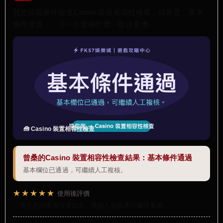
我把目前條件放進Casino 裝置相容性檢查，結果是「基本
條件通過」，下一步要補什麼一眼就看懂。
🧰 Casino 裝置相容性檢查
曾桑的Casino 裝置相容性檢查結果：基本條件通過
基本欄位已通過，可繼續人工複核。
★★★★★
使用後評價
測完把結果頁分享出去，其他人也能用同條件重測。