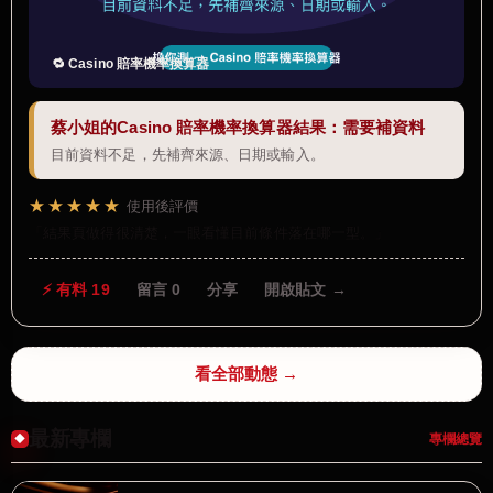
🔁 Casino 賠率機率換算器
蔡小姐的Casino 賠率機率換算器結果：需要補資料
目前資料不足，先補齊來源、日期或輸入。
★★★★★
使用後評價
結果頁做得很清楚，一眼看懂目前條件落在哪一型。
⚡ 有料 19
留言 0
分享
開啟貼文 →
看全部動態 →
最新專欄
專欄總覽