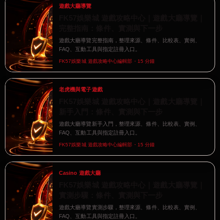
遊戲大廳導覽
FK57娛樂城 遊戲攻略中心｜遊戲大廳導覽｜
完整指南：條件、實測與下一步
遊戲大廳導覽完整指南，整理來源、條件、比較表、實例、
FAQ、互動工具與指定註冊入口。
FK57娛樂城 遊戲攻略中心編輯部・15 分鐘
老虎機與電子遊戲
FK57娛樂城 遊戲攻略中心｜遊戲大廳導覽｜
新手入門：條件、實測與下一步
遊戲大廳導覽新手入門，整理來源、條件、比較表、實例、
FAQ、互動工具與指定註冊入口。
FK57娛樂城 遊戲攻略中心編輯部・15 分鐘
Casino 遊戲大廳
FK57娛樂城 遊戲攻略中心｜遊戲大廳導覽｜
實測步驟：條件、實測與下一步
遊戲大廳導覽實測步驟，整理來源、條件、比較表、實例、
FAQ、互動工具與指定註冊入口。