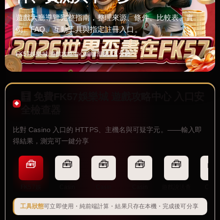
遊戲大廳導覽完整指南，整理來源、條件、比較表、實
例、FAQ、互動工具與指定註冊入口。
FK57娛樂城 遊戲攻略中心編輯部
約 15 分鐘
🧮 免費FK57娛樂城 遊戲攻略中心 入口安
全檢查器
比對 Casino 入口的 HTTPS、主機名與可疑字元。——輸入即
得結果，測完可一鍵分享
🧰
🧰
🧰
🧰
🧰
🧰
FK57娛
Casin
Casin
Casin
遊戲說法查
Casi
工具狀態
可立即使用・純前端計算・結果只存在本機・完成後可分享