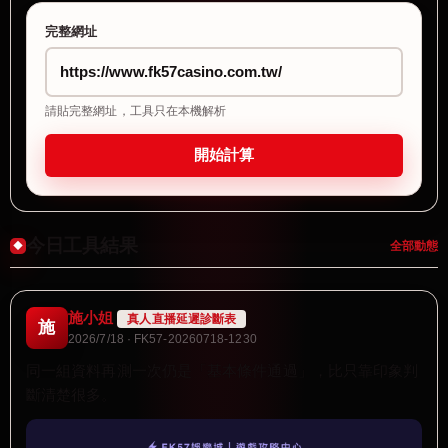
完整網址
請貼完整網址，工具只在本機解析
開始計算
今日工具結果
全部動態
施小姐
真人直播延遲診斷表
施
2026/7/18 · FK57-20260718-1230
同一組資料再測一次仍是「基本條件通過」，比只靠印象判
斷清楚很多。