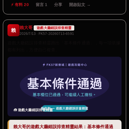
⚡ 有料 20
留言 1
分享
開啟貼文 →
賴大哥
遊戲大廳錯誤排查精靈
賴
2026/7/13 · FK57-20260713-6591
遊戲大廳錯誤排查精靈跑出「基本條件通過」，每一項依據
都有列出，方便自己複查。
🧰 遊戲大廳錯誤排查精靈
賴大哥的遊戲大廳錯誤排查精靈結果：基本條件通過