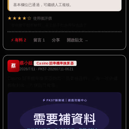
基本欄位已通過，可繼續人工複核。
★★★★☆
使用後評價
每個數字都有解釋，看完順手把原理段也讀了。
⚡ 有料 2
留言 1
分享
開啟貼文 →
蔡小姐
Casino 賠率機率換算器
蔡
2026/7/11 · FK57-20260711-0621
Casino 賠率機率換算器跑出「需要補資料」，每一項依據
都有列出，方便自己複查。