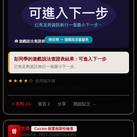
🧰 遊戲說法查證表
彭同學的遊戲說法查證表結果：可進入下一步
已有足夠資訊執行一個最小下一步。
★★★★☆
使用後評價
把我原本忽略的條件直接點出來，值得一測。
⚡ 有料 24
留言 2
分享
開啟貼文 →
曾桑
Casino 裝置相容性檢查
曾
2026/7/6 · FK57-20260706-6391