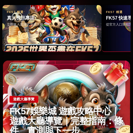
FK57 精選
FK57 精選
真人視訊專區
FK57 快速
立即進入沉浸式遊戲大廳 →
從官方入口開始完
遊戲大廳導覽
FK57娛樂城 遊戲攻略中心｜
遊戲大廳導覽｜完整指南：條
件、實測與下一步