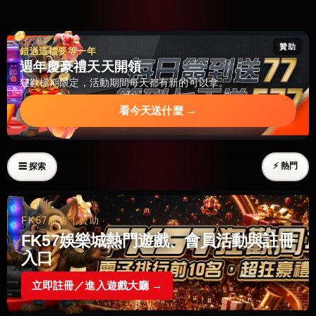
贊助
錯過這檔要等一年
週年慶豪禮天天開領
狂歡檔期限定，活動期間每天都有新的可以拿。
看今天送什麼 →
⚡ 熱門
☰ 探索
FK57廣告｜贊助
FK57娛樂城熱門遊戲、會員活動與註冊
入口
立即註冊／進入遊戲大廳 →