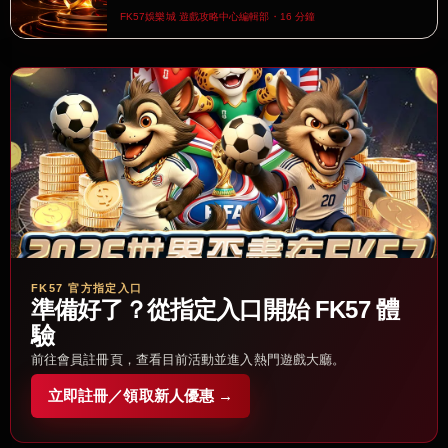
FK57娛樂城 遊戲攻略中心編輯部・16 分鐘
FK57 官方指定入口
準備好了？從指定入口開始 FK57 體
驗
前往會員註冊頁，查看目前活動並進入熱門遊戲大廳。
立即註冊／領取新人優惠 →