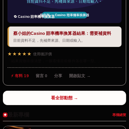
🔁 Casino 賠率機率換算器
蔡小姐的Casino 賠率機率換算器結果：需要補資料
目前資料不足，先補齊來源、日期或輸入。
★★★★★
使用後評價
結果頁做得很清楚，一眼看懂目前條件落在哪一型。
⚡ 有料 19
留言 0
分享
開啟貼文 →
看全部動態 →
最新專欄
專欄總覽