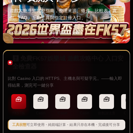
遊戲大廳導覽完整指南，整理來源、條件、比較表、實
例、FAQ、互動工具與指定註冊入口。
FK57娛樂城 遊戲攻略中心編輯部
約 15 分鐘
🧮 免費FK57娛樂城 遊戲攻略中心 入口安
全檢查器
比對 Casino 入口的 HTTPS、主機名與可疑字元。——輸入即
得結果，測完可一鍵分享
🧰
🧰
🧰
🧰
🧰
🧰
FK57娛
Casin
Casin
Casin
遊戲說法查
Casi
工具狀態
可立即使用・純前端計算・結果只存在本機・完成後可分享