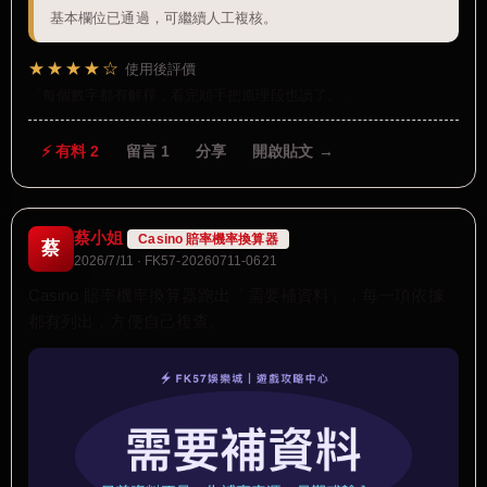
基本欄位已通過，可繼續人工複核。
★★★★☆
使用後評價
每個數字都有解釋，看完順手把原理段也讀了。
⚡ 有料 2
留言 1
分享
開啟貼文 →
蔡小姐
Casino 賠率機率換算器
蔡
2026/7/11 · FK57-20260711-0621
Casino 賠率機率換算器跑出「需要補資料」，每一項依據
都有列出，方便自己複查。