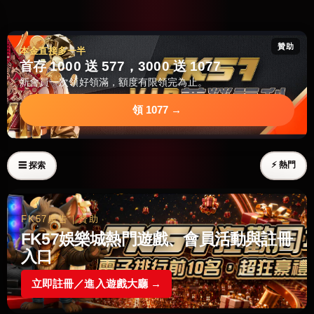
贊助
本金直接多一半
首存 1000 送 577，3000 送 1077
新會員一次領好領滿，額度有限領完為止。
領 1077 →
⚡ 熱門
☰ 探索
FK57廣告｜贊助
FK57娛樂城熱門遊戲、會員活動與註冊
入口
立即註冊／進入遊戲大廳 →