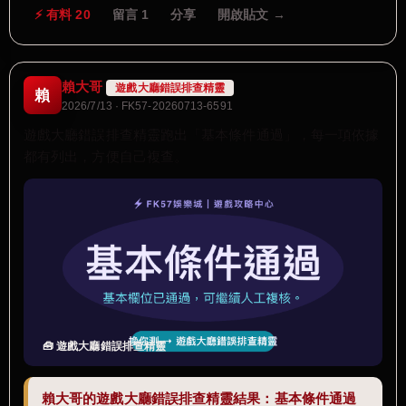
⚡ 有料 20
留言 1
分享
開啟貼文 →
賴大哥
遊戲大廳錯誤排查精靈
賴
2026/7/13 · FK57-20260713-6591
遊戲大廳錯誤排查精靈跑出「基本條件通過」，每一項依據
都有列出，方便自己複查。
🧰 遊戲大廳錯誤排查精靈
賴大哥的遊戲大廳錯誤排查精靈結果：基本條件通過