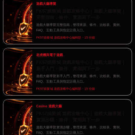
遊戲大廳導覽
FK57娛樂城 遊戲攻略中心｜遊戲大廳導覽｜
完整指南：條件、實測與下一步
遊戲大廳導覽完整指南，整理來源、條件、比較表、實例、
FAQ、互動工具與指定註冊入口。
FK57娛樂城 遊戲攻略中心編輯部・15 分鐘
老虎機與電子遊戲
FK57娛樂城 遊戲攻略中心｜遊戲大廳導覽｜
新手入門：條件、實測與下一步
遊戲大廳導覽新手入門，整理來源、條件、比較表、實例、
FAQ、互動工具與指定註冊入口。
FK57娛樂城 遊戲攻略中心編輯部・15 分鐘
Casino 遊戲大廳
FK57娛樂城 遊戲攻略中心｜遊戲大廳導覽｜
實測步驟：條件、實測與下一步
遊戲大廳導覽實測步驟，整理來源、條件、比較表、實例、
FAQ、互動工具與指定註冊入口。