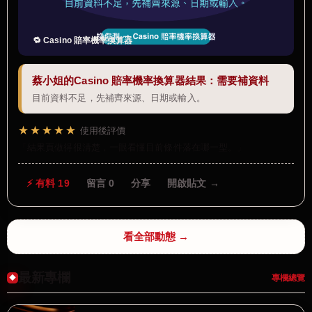
🔁 Casino 賠率機率換算器
蔡小姐的Casino 賠率機率換算器結果：需要補資料
目前資料不足，先補齊來源、日期或輸入。
★★★★★
使用後評價
結果頁做得很清楚，一眼看懂目前條件落在哪一型。
⚡ 有料 19
留言 0
分享
開啟貼文 →
看全部動態 →
最新專欄
專欄總覽