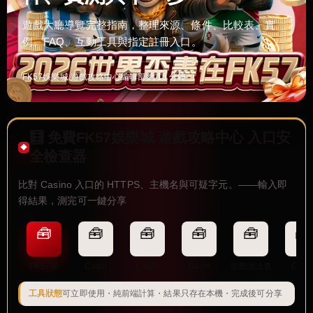
遊戲大廳導覽完整指南，整理來源、條件、比較表、實
例、FAQ、互動工具與指定註冊入口。
FK57娛樂城 遊戲攻略中心編輯部
約 15 分鐘
🧮 免費FK57娛樂城 遊戲攻略中心 入口安
全檢查器
比對 Casino 入口的 HTTPS、主機名與可疑字元。——輸入即
得結果，測完可一鍵分享
🧰
🧰
🧰
🧰
🧰
🧰
FK57娛
Casin
Casin
Casin
遊戲說法查
Casi
工具狀態
可立即使用・純前端計算・結果只存在本機・完成後可分享