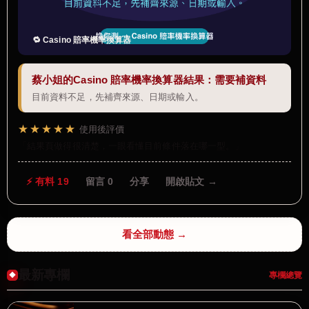
🔁 Casino 賠率機率換算器
蔡小姐的Casino 賠率機率換算器結果：需要補資料
目前資料不足，先補齊來源、日期或輸入。
★★★★★
使用後評價
結果頁做得很清楚，一眼看懂目前條件落在哪一型。
⚡ 有料 19
留言 0
分享
開啟貼文 →
看全部動態 →
最新專欄
專欄總覽