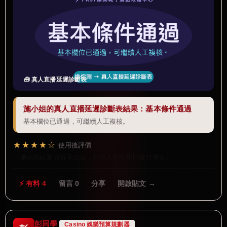
🧰 真人直播延遲診斷表
施小姐的真人直播延遲診斷表結果：基本條件通過
基本欄位已通過，可繼續人工複核。
★★★★☆
使用後評價
測完把結果頁分享出去，其他人也能用同條件重測。
⚡ 有料 4
留言 0
分享
開啟貼文 →
彭同學
Casino 娛樂預算規劃器