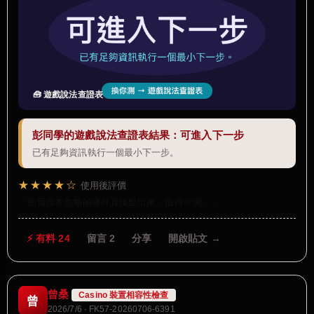
🧰 遊戲說法查證表
彭同學的遊戲說法查證表結果：可進入下一步
已有足夠資訊執行一個最小下一步。
★★★★☆
使用後評價
把我原本忽略的條件直接點出來，值得一測。
⚡ 有料 24
留言 2
分享
開啟貼文 →
曾桑
Casino 裝置相容性檢查
曾
2026/7/6 · FK57-20260706-6391