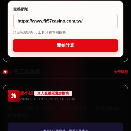
完整網址
請貼完整網址，工具只在本機解析
開始計算
今日工具結果
全部動態
施小姐
真人直播延遲診斷表
施
2026/7/18 · FK57-20260718-1230
同一組資料再測一次仍是「基本條件通過」，比只靠印象判
斷清楚很多。