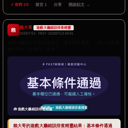
⚡ 有料 20
留言 1
分享
開啟貼文 →
賴大哥
遊戲大廳錯誤排查精靈
賴
2026/7/13 · FK57-20260713-6591
遊戲大廳錯誤排查精靈跑出「基本條件通過」，每一項依據
都有列出，方便自己複查。
🧰 遊戲大廳錯誤排查精靈
賴大哥的遊戲大廳錯誤排查精靈結果：基本條件通過