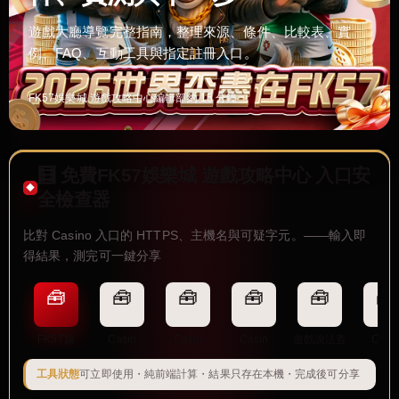
遊戲大廳導覽完整指南，整理來源、條件、比較表、實
例、FAQ、互動工具與指定註冊入口。
FK57娛樂城 遊戲攻略中心編輯部
約 15 分鐘
🧮 免費FK57娛樂城 遊戲攻略中心 入口安
全檢查器
比對 Casino 入口的 HTTPS、主機名與可疑字元。——輸入即
得結果，測完可一鍵分享
🧰
🧰
🧰
🧰
🧰
🧰
FK57娛
Casin
Casin
Casin
遊戲說法查
Casi
工具狀態
可立即使用・純前端計算・結果只存在本機・完成後可分享