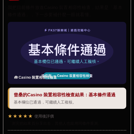
我把目前條件放進Casino 裝置相容性檢查，結果是「基本
條件通過」，下一步要補什麼一眼就看懂。
🧰 Casino 裝置相容性檢查
曾桑的Casino 裝置相容性檢查結果：基本條件通過
基本欄位已通過，可繼續人工複核。
★★★★★
使用後評價
測完把結果頁分享出去，其他人也能用同條件重測。