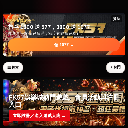
贊助
本金直接多一半
首存 1000 送 577，3000 送 1077
新會員一次領好領滿，額度有限領完為止。
領 1077 →
⚡ 熱門
☰ 探索
FK57廣告｜贊助
FK57娛樂城熱門遊戲、會員活動與註冊
入口
立即註冊／進入遊戲大廳 →