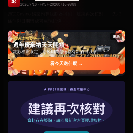
彭
2026/7/16 · FK57-20260716-9889
跑完Casino 娛樂預算規劃器得到「建議再次核對」，先把
條件與日期留成可重現紀錄。
贊助
錯過這檔要等一年
週年慶豪禮天天開領
狂歡檔期限定，活動期間每天都有新的可以拿。
看今天送什麼 →