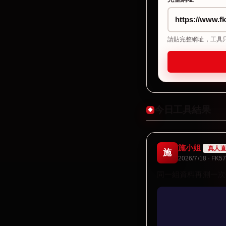
請貼完整網址，工具
今日工具結果
施小姐
真人
施
2026/7/18 · FK5
同一組資料再測一次