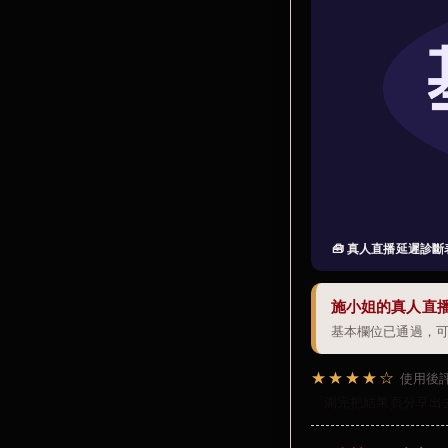
🧰 真人直播延遲診斷
施小姐的真人直
基本欄位已通過，
★★★★☆
使用後
測完把結果頁分享出