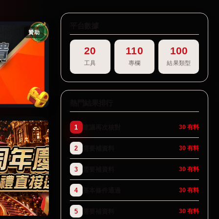
平台數據
贊助
20
110
100
工具
專欄
結果類型
熱門結果排行
1
建議再次核對
30 有料
2
需要補資料
30 有料
3
需要補資料
30 有料
4
基本條件通過
30 有料
5
需要補資料
30 有料