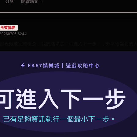
分享
開啟貼文 →
說法查證表
-20260706-6244
證表做成完整檢查，我的結果是「可進入下一步」，分享給需要的