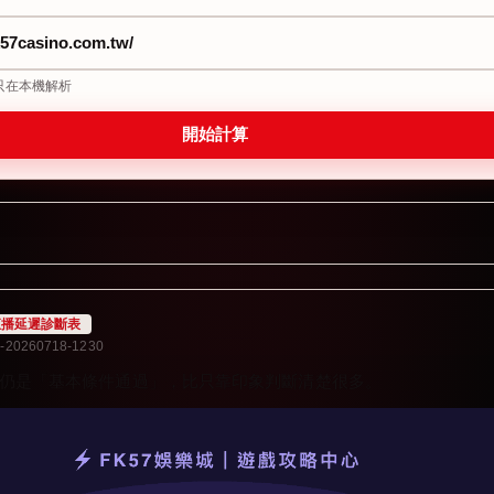
只在本機解析
開始計算
直播延遲診斷表
7-20260718-1230
仍是「基本條件通過」，比只靠印象判斷清楚很多。