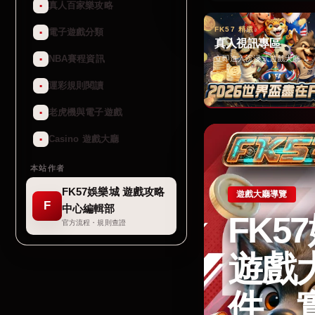
真人百家樂攻略
▪
FK57 精選
電子遊戲分類
▪
真人視訊專區
NBA賽程資訊
▪
立即進入沉浸式遊戲大廳 →
運彩規則閱讀
▪
老虎機與電子遊戲
▪
Casino 遊戲大廳
▪
本站作者
FK57娛樂城 遊戲攻略
遊戲大廳導覽
F
中心編輯部
FK5
官方流程・規則查證
遊戲
件、