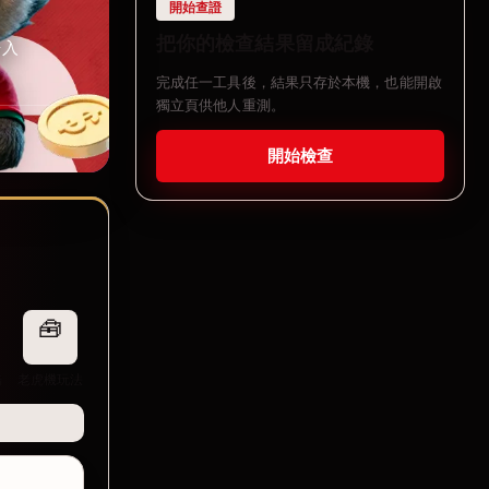
開始查證
把你的檢查結果留成紀錄
冊入
完成任一工具後，結果只存於本機，也能開啟
獨立頁供他人重測。
開始檢查
🧰
🧰
🧰
🔁
🧰
📡
錯
老虎機玩法
真人直播延
真人百家樂
Casin
Casin
真人桌流程