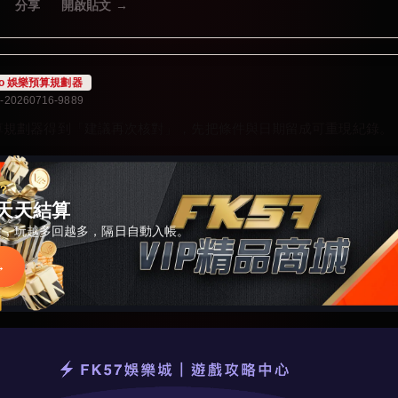
分享
開啟貼文 →
ino 娛樂預算規劃器
7-20260716-9889
娛樂預算規劃器得到「建議再次核對」，先把條件與日期留成可重現紀錄。
？
天天結算
限，玩越多回越多，隔日自動入帳。
→