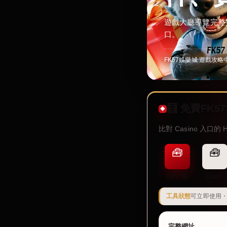
遊戲大廳導覽完整
口。
FK57娛樂城 遊戲攻
🧮 免費FK
比對 Casino 入
🧰
🧰
FK57娛
Casin
工具狀態
可立即使用
完整網址