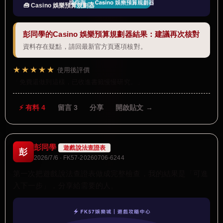
🧰 Casino 娛樂預算規劃器
彭同學的Casino 娛樂預算規劃器結果：建議再次核對
資料存在疑點，請回最新官方頁逐項核對。
★★★★★
使用後評價
免費還做到這樣，已收進書籤慢慢研究。
⚡ 有料 4
留言 3
分享
開啟貼文 →
彭同學
遊戲說法查證表
彭
2026/7/6 · FK57-20260706-6244
第一次把遊戲說法查證表做成完整檢查，我的結果是「可進
入下一步」，分享給需要的人。