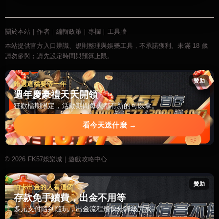
關於本站
｜
作者
｜
編輯政策
｜
專欄
｜
工具牆
本站提供官方入口辨識、規則整理與娛樂工具，不承諾獲利。未滿 18 歲
請勿參與；請先設定時間與預算上限。
贊助
錯過這檔要等一年
週年慶豪禮天天開領
狂歡檔期限定，活動期間每天都有新的可以拿。
看今天送什麼 →
© 2026 FK57娛樂城｜遊戲攻略中心
贊助
怕卡出金的人看這個
存款免手續費，出金不用等
多元支付隨到隨玩，出金流程最快分鐘級完成。