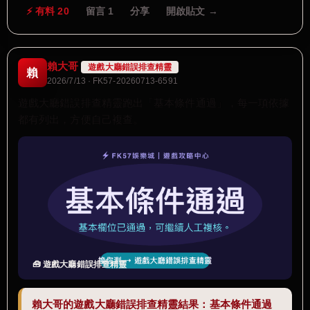
⚡ 有料 20
留言 1
分享
開啟貼文 →
賴大哥
遊戲大廳錯誤排查精靈
賴
2026/7/13 · FK57-20260713-6591
遊戲大廳錯誤排查精靈跑出「基本條件通過」，每一項依據
都有列出，方便自己複查。
🧰 遊戲大廳錯誤排查精靈
賴大哥的遊戲大廳錯誤排查精靈結果：基本條件通過