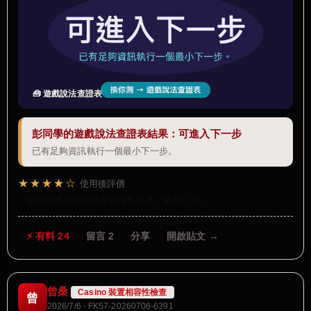
🧰 遊戲說法查證表
彭同學的遊戲說法查證表結果：可進入下一步
已有足夠資訊執行一個最小下一步。
★★★★☆
使用後評價
把我原本忽略的條件直接點出來，值得一測。
⚡ 有料 24
留言 2
分享
開啟貼文 →
曾桑
Casino 裝置相容性檢查
曾
2026/7/6 · FK57-20260706-6391