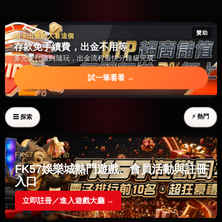
贊助
怕卡出金的人看這個
存款免手續費，出金不用等
多元支付隨到隨玩，出金流程最快分鐘級完成。
試一筆看看 →
⚡ 熱門
☰ 探索
FK57廣告｜贊助
FK57娛樂城熱門遊戲、會員活動與註冊
入口
立即註冊／進入遊戲大廳 →