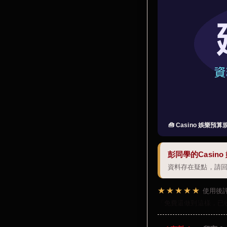
🧰 Casino 娛樂預
彭同學的Casi
資料存在疑點，請
★★★★★
使用後
免費還做到這樣，已