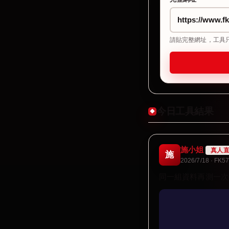
請貼完整網址，工具
今日工具結果
施小姐
真人
施
2026/7/18 · FK5
同一組資料再測一次