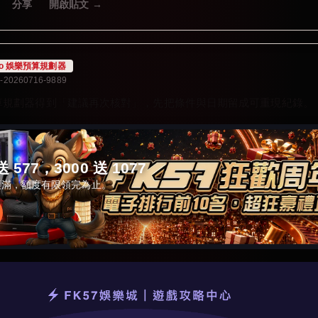
分享
開啟貼文 →
ino 娛樂預算規劃器
7-20260716-9889
娛樂預算規劃器得到「建議再次核對」，先把條件與日期留成可重現紀錄。
送 577，3000 送 1077
領滿，額度有限領完為止。