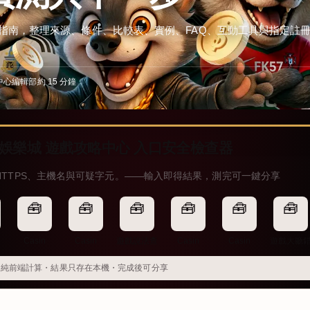
指南，整理來源、條件、比較表、實例、FAQ、互動工具與指定註
略中心編輯部
約 15 分鐘
57娛樂城 遊戲攻略中心 入口安全檢查器
口的 HTTPS、主機名與可疑字元。——輸入即得結果，測完可一鍵分享
🧰
🧰
🧰
🧰
🧰
🧰
Casin
Casin
遊戲說法查
Casin
Casin
遊戲大廳
・純前端計算・結果只存在本機・完成後可分享