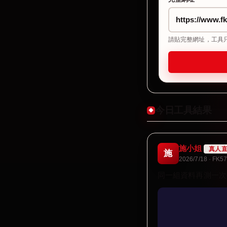
請貼完整網址，工具
今日工具結果
施小姐
真人
施
2026/7/18 · FK5
同一組資料再測一次