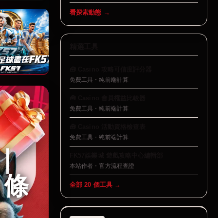
看探索動態 →
口
帳號 →
精選工具
🧰 Casino 攻略可信度評分器
免費工具・純前端計算
🧰 Casino 會員權益比較器
免費工具・純前端計算
🧰 Casino 活動資格檢查表
免費工具・純前端計算
｜
FK57娛樂城 遊戲攻略中心編輯部
本站作者・官方流程查證
：條
全部 20 個工具 →