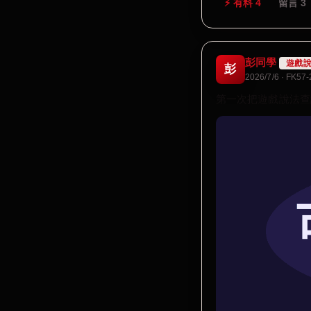
⚡ 有料 4
留言 3
彭同學
遊戲
彭
2026/7/6 · FK57
第一次把遊戲說法查