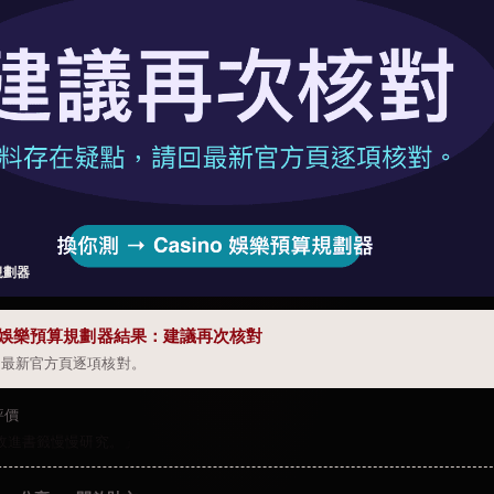
算規劃器
no 娛樂預算規劃器結果：建議再次核對
回最新官方頁逐項核對。
評價
收進書籤慢慢研究。