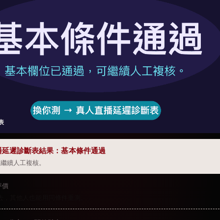
表
播延遲診斷表結果：基本條件通過
可繼續人工複核。
評價
去，其他人也能用同條件重測。