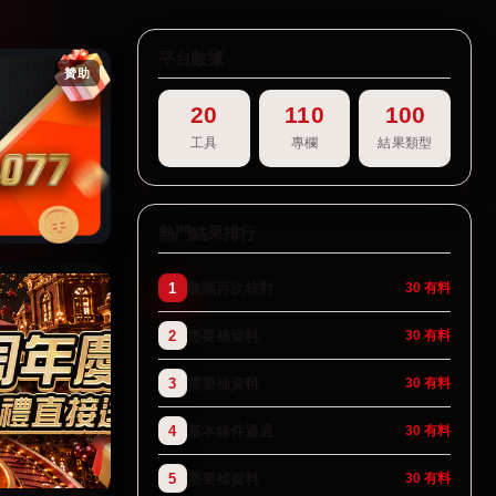
平台數據
贊助
20
110
100
工具
專欄
結果類型
熱門結果排行
1
建議再次核對
30 有料
2
需要補資料
30 有料
3
需要補資料
30 有料
4
基本條件通過
30 有料
5
需要補資料
30 有料