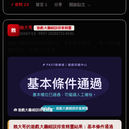
⚡ 有料 20
留言 1
分享
開啟貼文 →
賴大哥
遊戲大廳錯誤排查精靈
賴
2026/7/13 · FK57-20260713-6591
遊戲大廳錯誤排查精靈跑出「基本條件通過」，每一項依據
都有列出，方便自己複查。
🧰 遊戲大廳錯誤排查精靈
賴大哥的遊戲大廳錯誤排查精靈結果：基本條件通過