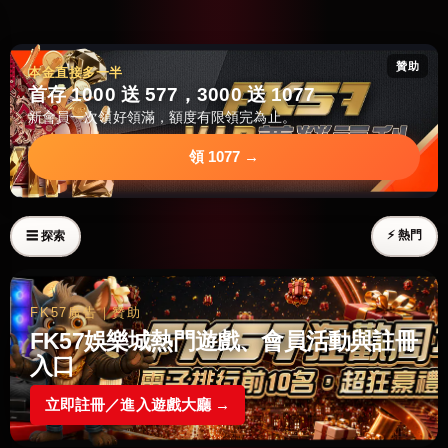
贊助
本金直接多一半
首存 1000 送 577，3000 送 1077
新會員一次領好領滿，額度有限領完為止。
領 1077 →
⚡ 熱門
☰ 探索
FK57廣告｜贊助
FK57娛樂城熱門遊戲、會員活動與註冊
入口
立即註冊／進入遊戲大廳 →