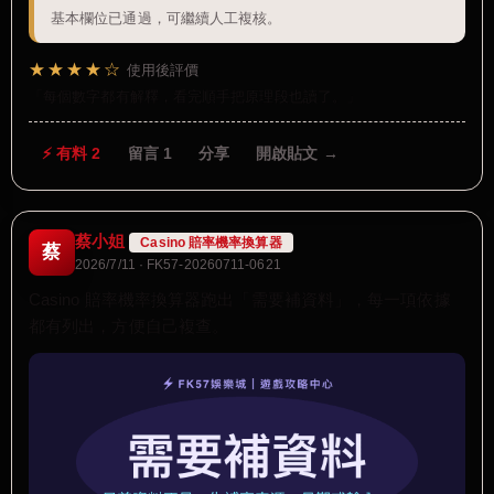
基本欄位已通過，可繼續人工複核。
★★★★☆
使用後評價
每個數字都有解釋，看完順手把原理段也讀了。
⚡ 有料 2
留言 1
分享
開啟貼文 →
蔡小姐
Casino 賠率機率換算器
蔡
2026/7/11 · FK57-20260711-0621
Casino 賠率機率換算器跑出「需要補資料」，每一項依據
都有列出，方便自己複查。