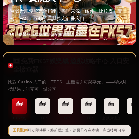
遊戲大廳導覽完整指南，整理來源、條件、比較表、實
例、FAQ、互動工具與指定註冊入口。
FK57娛樂城 遊戲攻略中心編輯部
約 15 分鐘
🧮 免費FK57娛樂城 遊戲攻略中心 入口安
全檢查器
比對 Casino 入口的 HTTPS、主機名與可疑字元。——輸入即
得結果，測完可一鍵分享
🧰
🧰
🧰
🧰
🧰
🧰
FK57娛
Casin
Casin
Casin
遊戲說法查
Casi
工具狀態
可立即使用・純前端計算・結果只存在本機・完成後可分享