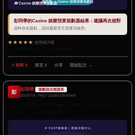
🧰 Casino 娛樂預算規劃器
彭同學的Casino 娛樂預算規劃器結果：建議再次核對
資料存在疑點，請回最新官方頁逐項核對。
★★★★★
使用後評價
免費還做到這樣，已收進書籤慢慢研究。
⚡ 有料 4
留言 3
分享
開啟貼文 →
彭同學
遊戲說法查證表
彭
2026/7/6 · FK57-20260706-6244
第一次把遊戲說法查證表做成完整檢查，我的結果是「可進
入下一步」，分享給需要的人。