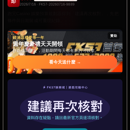
彭
2026/7/16 · FK57-20260716-9889
跑完Casino 娛樂預算規劃器得到「建議再次核對」，先把
條件與日期留成可重現紀錄。
贊助
錯過這檔要等一年
週年慶豪禮天天開領
狂歡檔期限定，活動期間每天都有新的可以拿。
看今天送什麼 →