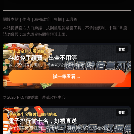
關於本站
｜
作者
｜
編輯政策
｜
專欄
｜
工具牆
本站提供官方入口辨識、規則整理與娛樂工具，不承諾獲利。未滿 18 歲
請勿參與；請先設定時間與預算上限。
贊助
怕卡出金的人看這個
存款免手續費，出金不用等
多元支付隨到隨玩，出金流程最快分鐘級完成。
試一筆看看 →
© 2026 FK57娛樂城｜遊戲攻略中心
贊助
現在第十名分數比你想的低
電子排行前十名，好禮直送
電子館有效投注衝進前十就送，首頁排行榜即時看名次。