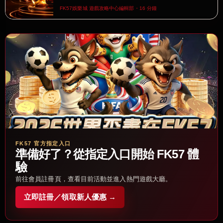
FK57娛樂城 遊戲攻略中心編輯部・16 分鐘
FK57 官方指定入口
準備好了？從指定入口開始 FK57 體
驗
前往會員註冊頁，查看目前活動並進入熱門遊戲大廳。
立即註冊／領取新人優惠 →