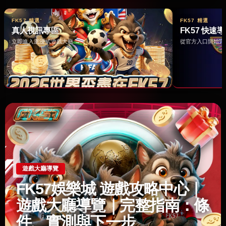
FK57 精選
FK57 精選
真人視訊專區
FK57 快速
立即進入沉浸式遊戲大廳 →
從官方入口開始完
遊戲大廳導覽
FK57娛樂城 遊戲攻略中心｜
遊戲大廳導覽｜完整指南：條
件、實測與下一步