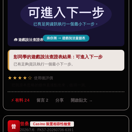
🧰 遊戲說法查證表
彭同學的遊戲說法查證表結果：可進入下一步
已有足夠資訊執行一個最小下一步。
★★★★☆
使用後評價
把我原本忽略的條件直接點出來，值得一測。
⚡ 有料 24
留言 2
分享
開啟貼文 →
曾桑
Casino 裝置相容性檢查
曾
2026/7/6 · FK57-20260706-6391