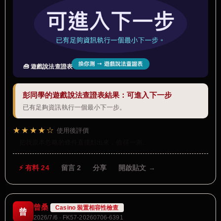
🧰 遊戲說法查證表
彭同學的遊戲說法查證表結果：可進入下一步
已有足夠資訊執行一個最小下一步。
★★★★☆
使用後評價
把我原本忽略的條件直接點出來，值得一測。
⚡ 有料 24
留言 2
分享
開啟貼文 →
曾桑
Casino 裝置相容性檢查
曾
2026/7/6 · FK57-20260706-6391