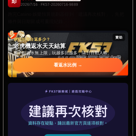
彭
2026/7/16 · FK57-20260716-9889
跑完Casino 娛樂預算規劃器得到「建議再次核對」，先把
條件與日期留成可重現紀錄。
贊助
你玩的那台返多少？
老虎機返水天天結算
電子館返水無上限，玩越多回越多，隔日自動入帳。
看返水比例 →