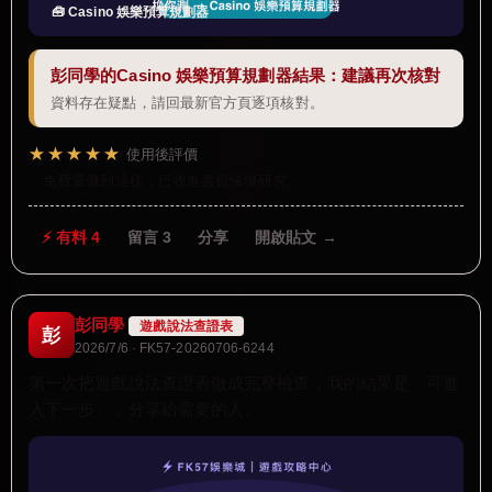
🧰 Casino 娛樂預算規劃器
彭同學的Casino 娛樂預算規劃器結果：建議再次核對
資料存在疑點，請回最新官方頁逐項核對。
★★★★★
使用後評價
免費還做到這樣，已收進書籤慢慢研究。
⚡ 有料 4
留言 3
分享
開啟貼文 →
彭同學
遊戲說法查證表
彭
2026/7/6 · FK57-20260706-6244
第一次把遊戲說法查證表做成完整檢查，我的結果是「可進
入下一步」，分享給需要的人。