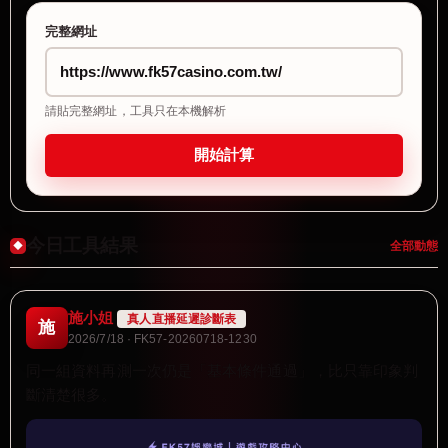
完整網址
請貼完整網址，工具只在本機解析
開始計算
今日工具結果
全部動態
施小姐
真人直播延遲診斷表
施
2026/7/18 · FK57-20260718-1230
同一組資料再測一次仍是「基本條件通過」，比只靠印象判
斷清楚很多。