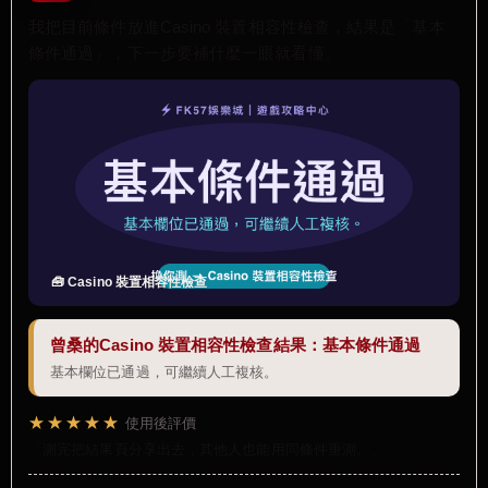
我把目前條件放進Casino 裝置相容性檢查，結果是「基本
條件通過」，下一步要補什麼一眼就看懂。
🧰 Casino 裝置相容性檢查
曾桑的Casino 裝置相容性檢查結果：基本條件通過
基本欄位已通過，可繼續人工複核。
★★★★★
使用後評價
測完把結果頁分享出去，其他人也能用同條件重測。