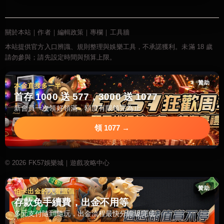
關於本站
｜
作者
｜
編輯政策
｜
專欄
｜
工具牆
本站提供官方入口辨識、規則整理與娛樂工具，不承諾獲利。未滿 18 歲
請勿參與；請先設定時間與預算上限。
贊助
本金直接多一半
首存 1000 送 577，3000 送 1077
新會員一次領好領滿，額度有限領完為止。
領 1077 →
© 2026 FK57娛樂城｜遊戲攻略中心
贊助
怕卡出金的人看這個
存款免手續費，出金不用等
多元支付隨到隨玩，出金流程最快分鐘級完成。