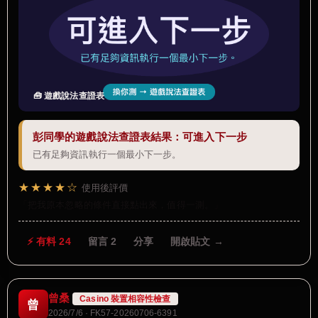
🧰 遊戲說法查證表
彭同學的遊戲說法查證表結果：可進入下一步
已有足夠資訊執行一個最小下一步。
★★★★☆
使用後評價
把我原本忽略的條件直接點出來，值得一測。
⚡ 有料 24
留言 2
分享
開啟貼文 →
曾桑
Casino 裝置相容性檢查
曾
2026/7/6 · FK57-20260706-6391