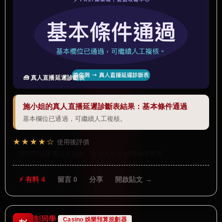
🧰 真人直播延遲診斷表
施小姐的真人直播延遲診斷表結果：基本條件通過
基本欄位已通過，可繼續人工複核。
★★★★☆
使用後評價
測完把結果頁分享出去，其他人也能用同條件重測。
⚡ 有料 4
留言 0
分享
開啟貼文 →
彭同學
Casino 娛樂預算規劃器