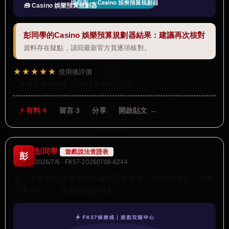
🧰 Casino 娛樂預算規劃器
彭同學的Casino 娛樂預算規劃器結果：建議再次核對
資料存在疑點，請回最新官方頁逐項核對。
★★★★★
使用後評價
免費還做到這樣，已收進書籤慢慢研究。
⚡ 有料 4
留言 3
分享
開啟貼文 →
彭同學
遊戲說法查證表
彭
2026/7/6 · FK57-20260706-6244
第一次把遊戲說法查證表做成完整檢查，我的結果是「可進
入下一步」，分享給需要的人。