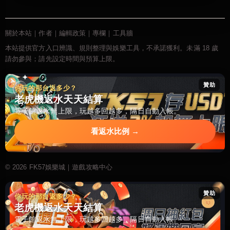
關於本站
｜
作者
｜
編輯政策
｜
專欄
｜
工具牆
本站提供官方入口辨識、規則整理與娛樂工具，不承諾獲利。未滿 18 歲
請勿參與；請先設定時間與預算上限。
贊助
你玩的那台返多少？
老虎機返水天天結算
電子館返水無上限，玩越多回越多，隔日自動入帳。
看返水比例 →
© 2026 FK57娛樂城｜遊戲攻略中心
贊助
你玩的那台返多少？
老虎機返水天天結算
電子館返水無上限，玩越多回越多，隔日自動入帳。