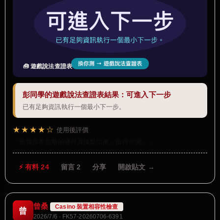
🧰 遊戲說法查證表
彭同學的遊戲說法查證表結果：可進入下一步
已有足夠資訊執行一個最小下一步。
★★★★☆
使用後評價
把我原本忽略的條件直接點出來，值得一測。
⚡ 有料 24
留言 2
分享
開啟貼文 →
曾桑
Casino 裝置相容性檢查
曾
2026/7/6 · FK57-20260706-6391