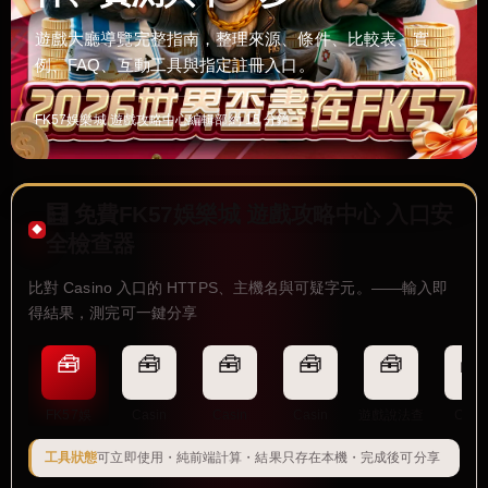
遊戲大廳導覽完整指南，整理來源、條件、比較表、實
例、FAQ、互動工具與指定註冊入口。
FK57娛樂城 遊戲攻略中心編輯部
約 15 分鐘
🧮 免費FK57娛樂城 遊戲攻略中心 入口安
全檢查器
比對 Casino 入口的 HTTPS、主機名與可疑字元。——輸入即
得結果，測完可一鍵分享
🧰
🧰
🧰
🧰
🧰
🧰
FK57娛
Casin
Casin
Casin
遊戲說法查
Casi
工具狀態
可立即使用・純前端計算・結果只存在本機・完成後可分享