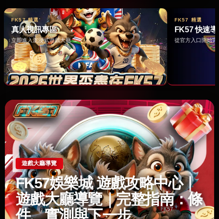
FK57 精選
FK57 精選
真人視訊專區
FK57 快速
立即進入沉浸式遊戲大廳 →
從官方入口開始完
遊戲大廳導覽
FK57娛樂城 遊戲攻略中心｜
遊戲大廳導覽｜完整指南：條
件、實測與下一步