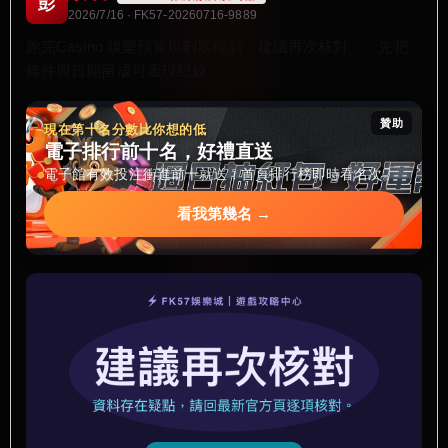
彭
2026/7/16 · FK57-20260716-9889
跑完Casino 娛樂預算規劃器得到「建議再次核對」，先把
條件與日期留成可重現紀錄。
贊助
現在第十名分數比你想的低
電子排行前十名，好禮直送
電子館有效投注衝進前十就送，首頁排行榜即時看名次。
看我第幾名 →