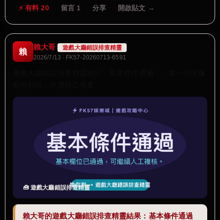
⚡ 有料 20
留言 1
分享
開啟貼文 →
賴大哥
遊戲大廳錯誤排查精靈
賴
2026/7/13 · FK57-20260713-6591
遊戲大廳錯誤排查精靈跑出「基本條件通過」，每一項依據
都有列出，方便自己複查。
🧰 遊戲大廳錯誤排查精靈
賴大哥的遊戲大廳錯誤排查精靈結果：基本條件通過