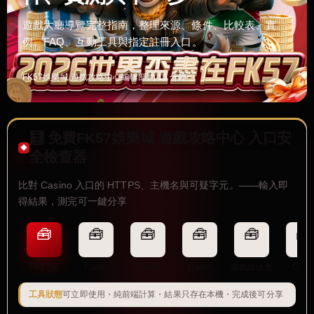
遊戲大廳導覽完整指南，整理來源、條件、比較表、實
例、FAQ、互動工具與指定註冊入口。
FK57娛樂城 遊戲攻略中心編輯部
約 15 分鐘
🧮 免費FK57娛樂城 遊戲攻略中心 入口安
全檢查器
比對 Casino 入口的 HTTPS、主機名與可疑字元。——輸入即
得結果，測完可一鍵分享
🧰
🧰
🧰
🧰
🧰
🧰
FK57娛
Casin
Casin
Casin
遊戲說法查
Casi
工具狀態
可立即使用・純前端計算・結果只存在本機・完成後可分享