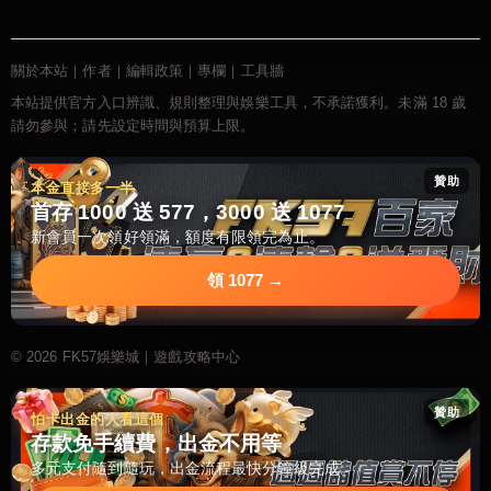
關於本站
｜
作者
｜
編輯政策
｜
專欄
｜
工具牆
本站提供官方入口辨識、規則整理與娛樂工具，不承諾獲利。未滿 18 歲
請勿參與；請先設定時間與預算上限。
贊助
本金直接多一半
首存 1000 送 577，3000 送 1077
新會員一次領好領滿，額度有限領完為止。
領 1077 →
© 2026 FK57娛樂城｜遊戲攻略中心
贊助
怕卡出金的人看這個
存款免手續費，出金不用等
多元支付隨到隨玩，出金流程最快分鐘級完成。