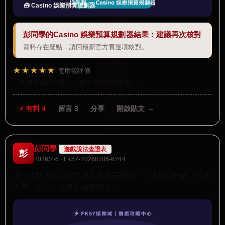
🧰 Casino 娛樂預算規劃器
彭同學的Casino 娛樂預算規劃器結果：建議再次核對
資料存在疑點，請回最新官方頁逐項核對。
★★★★★
使用後評價
免費還做到這樣，已收進書籤慢慢研究。
⚡ 有料 4
留言 3
分享
開啟貼文 →
彭同學
遊戲說法查證表
彭
2026/7/6 · FK57-20260706-6244
第一次把遊戲說法查證表做成完整檢查，我的結果是「可進
入下一步」，分享給需要的人。