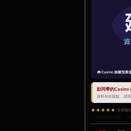
🧰 Casino 娛樂預
彭同學的Casi
資料存在疑點，請
★★★★★
使用後
免費還做到這樣，已