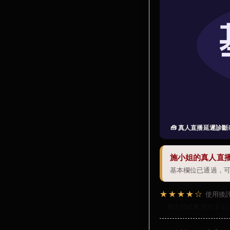
🧰 真人直播延遲診斷
施小姐的真人直
基本欄位已通過，
★★★★☆
使用後
測完把結果頁分享出