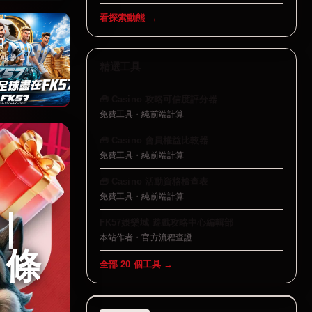
看探索動態 →
口
帳號 →
精選工具
🧰 Casino 攻略可信度評分器
免費工具・純前端計算
🧰 Casino 會員權益比較器
免費工具・純前端計算
🧰 Casino 活動資格檢查表
免費工具・純前端計算
｜
FK57娛樂城 遊戲攻略中心編輯部
本站作者・官方流程查證
：條
全部 20 個工具 →