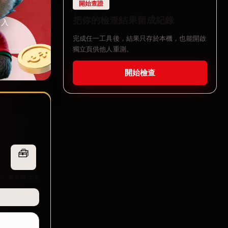
開始查證
把你的檢查結果留成紀錄
冊入
完成任一工具後，結果只存於本機，也能開啟
獨立頁供他人重測。
開始檢查
🧰
🧰
🧰
🔁
🧰
📡
錯
老虎機玩法
真人直播延
真人百家樂
Casin
Casin
真人桌流程