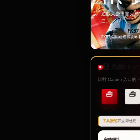
遊戲大廳導覽完整
口。
FK57娛樂城 遊戲攻
🧮 免費FK
比對 Casino 入
🧰
🧰
FK57娛
Casin
工具狀態
可立即使用
完整網址