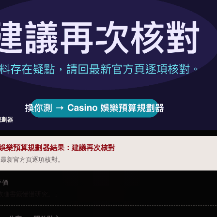
算規劃器
no 娛樂預算規劃器結果：建議再次核對
回最新官方頁逐項核對。
評價
收進書籤慢慢研究。