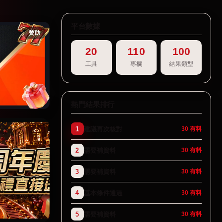
平台數據
贊助
20
110
100
工具
專欄
結果類型
熱門結果排行
1
建議再次核對
30 有料
2
需要補資料
30 有料
3
需要補資料
30 有料
4
基本條件通過
30 有料
5
需要補資料
30 有料