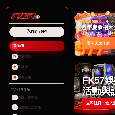
錯過這檔要等一年
週年慶豪禮天
🌜
目前：淺色
狂歡檔期限定，活動
看今天送什麼 →
首
首頁
探
探索動態
器
工具牆
FK57廣告｜贊助
FK5
專
深度專欄
活動與
官方指南分類
遊戲大廳導覽
▪
立即註冊／進入
老虎機玩法解析
▪