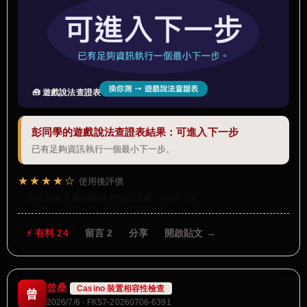
🧰 遊戲說法查證表
彭同學的遊戲說法查證表結果：可進入下一步
已有足夠資訊執行一個最小下一步。
★★★★☆
使用後評價
把我原本忽略的條件直接點出來，值得一測。
⚡ 有料 24
留言 2
分享
開啟貼文 →
曾桑
Casino 裝置相容性檢查
曾
2026/7/6 · FK57-20260706-6391