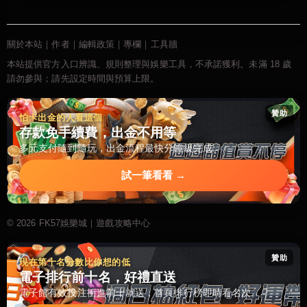
關於本站
｜
作者
｜
編輯政策
｜
專欄
｜
工具牆
本站提供官方入口辨識、規則整理與娛樂工具，不承諾獲利。未滿 18 歲
請勿參與；請先設定時間與預算上限。
贊助
怕卡出金的人看這個
存款免手續費，出金不用等
多元支付隨到隨玩，出金流程最快分鐘級完成。
試一筆看看 →
© 2026 FK57娛樂城｜遊戲攻略中心
贊助
現在第十名分數比你想的低
電子排行前十名，好禮直送
電子館有效投注衝進前十就送，首頁排行榜即時看名次。