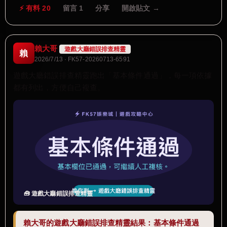
⚡ 有料 20
留言 1
分享
開啟貼文 →
賴大哥
遊戲大廳錯誤排查精靈
賴
2026/7/13 · FK57-20260713-6591
遊戲大廳錯誤排查精靈跑出「基本條件通過」，每一項依據
都有列出，方便自己複查。
🧰 遊戲大廳錯誤排查精靈
賴大哥的遊戲大廳錯誤排查精靈結果：基本條件通過